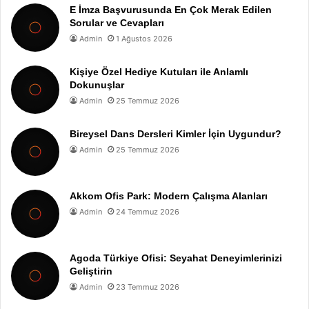
E İmza Başvurusunda En Çok Merak Edilen
Sorular ve Cevapları
Admin
1 Ağustos 2026
Kişiye Özel Hediye Kutuları ile Anlamlı
Dokunuşlar
Admin
25 Temmuz 2026
Bireysel Dans Dersleri Kimler İçin Uygundur?
Admin
25 Temmuz 2026
Akkom Ofis Park: Modern Çalışma Alanları
Admin
24 Temmuz 2026
Agoda Türkiye Ofisi: Seyahat Deneyimlerinizi
Geliştirin
Admin
23 Temmuz 2026