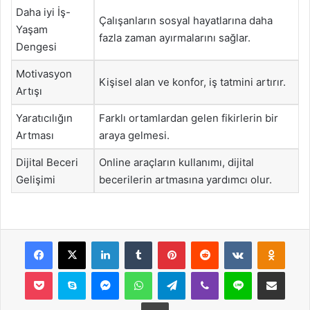
Daha iyi İş-
Çalışanların sosyal hayatlarına daha
Yaşam
fazla zaman ayırmalarını sağlar.
Dengesi
Motivasyon
Kişisel alan ve konfor, iş tatmini artırır.
Artışı
Yaratıcılığın
Farklı ortamlardan gelen fikirlerin bir
Artması
araya gelmesi.
Dijital Beceri
Online araçların kullanımı, dijital
Gelişimi
becerilerin artmasına yardımcı olur.
Facebook
X
LinkedIn
Tumblr
Pinterest
Reddit
VKontakte
Odnok
Pocket
Skype
Messenger
WhatsApp
Telegram
Viber
Line
E-Posta ile payla
Yazdır