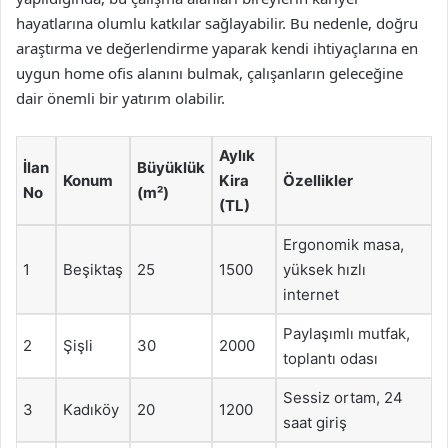
hayatlarına olumlu katkılar sağlayabilir. Bu nedenle, doğru
araştırma ve değerlendirme yaparak kendi ihtiyaçlarına en
uygun home ofis alanını bulmak, çalışanların geleceğine
dair önemli bir yatırım olabilir.
Aylık
İlan
Büyüklük
Konum
Kira
Özellikler
No
(m²)
(TL)
Ergonomik masa,
1
Beşiktaş
25
1500
yüksek hızlı
internet
Paylaşımlı mutfak,
2
Şişli
30
2000
toplantı odası
Sessiz ortam, 24
3
Kadıköy
20
1200
saat giriş