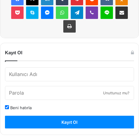
Pocket
Skype
Messenger
WhatsApp
Telegram
Viber
Line
E-Posta ile payla
Yazdır
Kayıt Ol
Unuttunuz mu?
Beni hatırla
Kayıt Ol