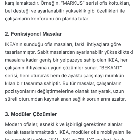
karşılamaktadır. Örneğin, “MARKUS” serisi ofis koltukları,
bel desteği ve ayarlanabilir yükseklik gibi özellikleri ile
çalışanların konforunu ön planda tutar.
2. Fonksiyonel Masalar
IKEA’nın sunduğu ofis masaları, farklı ihtiyaçlara göre
tasarlanmıştır. Sabit masalardan ayarlanabilir yükseklikteki
masalara kadar geniş bir yelpazeye sahip olan IKEA, her
çalışanın ihtiyacına uygun çözümler sunar. “BEKANT”
serisi, hem oturarak hem de ayakta çalışmayı mümkün
kılan bir tasarıma sahiptir. Bu tür masalar, çalışanların
pozisyonlarını değiştirmelerine olanak tanıyarak, uzun
süreli oturumdan kaynaklanan sağlık sorunlarını azaltır.
3. Modüler Çözümler
Modern ofisler, esneklik ve işbirliği gerektiren alanlar
olarak tasarlanmaktadır. IKEA, modüler ofis mobilyaları ile
bu esnekliği sağlar. “KALLAX” ve “BILLY” serileri, farklı