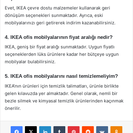
Evet, IKEA çevre dostu malzemeler kullanarak geri
dönüşüm seçenekleri sunmaktadır. Ayrıca, eski
mobilyalarınızı geri getirerek indirim kazanabilirsiniz.
4. IKEA ofis mobilyalarının fiyat aralığı nedir?
IKEA, geniş bir fiyat aralığı sunmaktadır. Uygun fiyatlı
seçeneklerden lüks ürünlere kadar her bütçeye uygun
mobilyalar bulabilirsiniz.
5. IKEA ofis mobilyalarını nasıl temizlemeliyim?
IKEA’nın ürünleri için temizlik talimatları, ürünle birlikte
gelen kılavuzda yer almaktadır. Genel olarak, nemli bir
bezle silmek ve kimyasal temizlik ürünlerinden kaçınmak
önerilir.
Facebook
X
LinkedIn
Tumblr
Pinterest
Reddit
VKontakte
Odnok