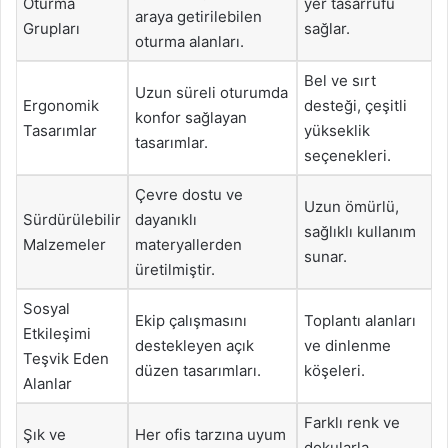
Oturma
yer tasarrufu
araya getirilebilen
Grupları
sağlar.
oturma alanları.
Bel ve sırt
Uzun süreli oturumda
Ergonomik
desteği, çeşitli
konfor sağlayan
Tasarımlar
yükseklik
tasarımlar.
seçenekleri.
Çevre dostu ve
Uzun ömürlü,
Sürdürülebilir
dayanıklı
sağlıklı kullanım
Malzemeler
materyallerden
sunar.
üretilmiştir.
Sosyal
Ekip çalışmasını
Toplantı alanları
Etkileşimi
destekleyen açık
ve dinlenme
Teşvik Eden
düzen tasarımları.
köşeleri.
Alanlar
Farklı renk ve
Şık ve
Her ofis tarzına uyum
dokularla