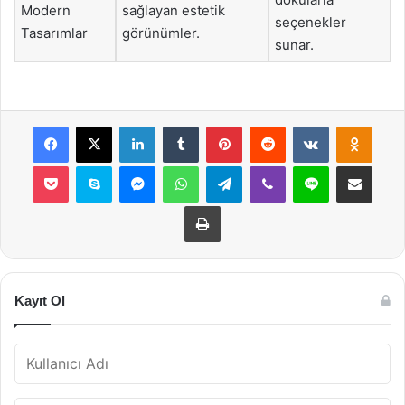
Modern
sağlayan estetik
seçenekler
Tasarımlar
görünümler.
sunar.
Facebook
X
LinkedIn
Tumblr
Pinterest
Reddit
VKontakte
Odnok
Pocket
Skype
Messenger
WhatsApp
Telegram
Viber
Line
E-Posta ile payla
Yazdır
Kayıt Ol