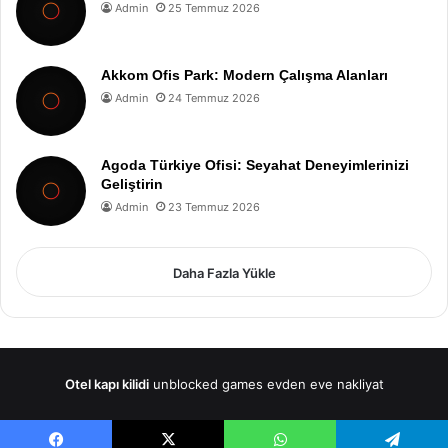
Admin
25 Temmuz 2026
Akkom Ofis Park: Modern Çalışma Alanları
Admin
24 Temmuz 2026
Agoda Türkiye Ofisi: Seyahat Deneyimlerinizi
Geliştirin
Admin
23 Temmuz 2026
Daha Fazla Yükle
Otel kapı kilidi
unblocked games
evden eve nakliyat