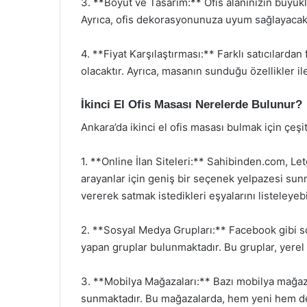
3. **Boyut ve Tasarım:** Ofis alanınızın büyü
Ayrıca, ofis dekorasyonunuza uyum sağlayacak b
4. **Fiyat Karşılaştırması:** Farklı satıcılardan
olacaktır. Ayrıca, masanın sunduğu özellikler il
İkinci El Ofis Masası Nerelerde Bulunur?
Ankara’da ikinci el ofis masası bulmak için çeş
1. **Online İlan Siteleri:** Sahibinden.com, Letg
arayanlar için geniş bir seçenek yelpazesi sunma
vererek satmak istedikleri eşyalarını listeleyebil
2. **Sosyal Medya Grupları:** Facebook gibi so
yapan gruplar bulunmaktadır. Bu gruplar, yerel 
3. **Mobilya Mağazaları:** Bazı mobilya mağazal
sunmaktadır. Bu mağazalarda, hem yeni hem de