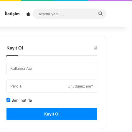
Sitemap
Arama
İletişim
yap
...
Kayıt Ol
Unuttunuz mu?
Beni hatırla
Kayıt Ol