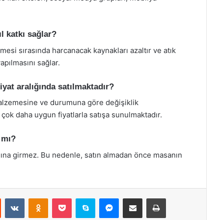
l katkı sağlar?
ilmesi sırasında harcanacak kaynakları azaltır ve atık
apılmasını sağlar.
fiyat aralığında satılmaktadır?
, malzemesine ve durumuna göre değişiklik
çok daha uygun fiyatlarla satışa sunulmaktadır.
r mı?
samına girmez. Bu nedenle, satın almadan önce masanın
st
Reddit
VKontakte
Odnoklassniki
Pocket
Skype
Messenger
E-Posta ile paylaş
Yazdır