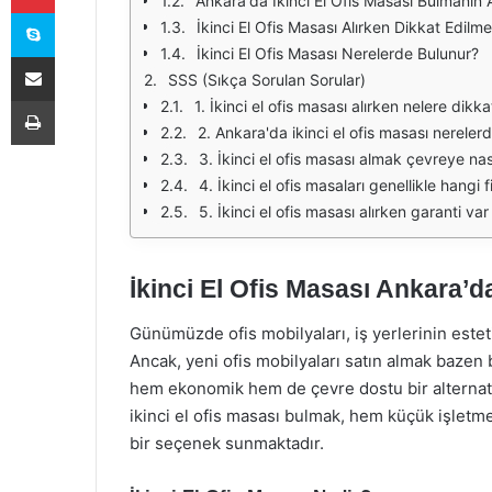
Ankara'da İkinci El Ofis Masası Bulmanın A
Skype
İkinci El Ofis Masası Alırken Dikkat Edilm
İkinci El Ofis Masası Nerelerde Bulunur?
E-Posta ile paylaş
SSS (Sıkça Sorulan Sorular)
Yazdır
1. İkinci el ofis masası alırken nelere dikk
2. Ankara'da ikinci el ofis masası nereler
3. İkinci el ofis masası almak çevreye nas
4. İkinci el ofis masaları genellikle hangi 
5. İkinci el ofis masası alırken garanti var
İkinci El Ofis Masası Ankara’d
Günümüzde ofis mobilyaları, iş yerlerinin estet
Ancak, yeni ofis mobilyaları satın almak bazen bü
hem ekonomik hem de çevre dostu bir alternatif
ikinci el ofis masası bulmak, hem küçük işletmel
bir seçenek sunmaktadır.