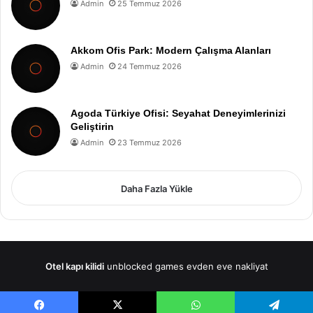
Admin
25 Temmuz 2026
Akkom Ofis Park: Modern Çalışma Alanları
Admin
24 Temmuz 2026
Agoda Türkiye Ofisi: Seyahat Deneyimlerinizi
Geliştirin
Admin
23 Temmuz 2026
Daha Fazla Yükle
Otel kapı kilidi
unblocked games
evden eve nakliyat