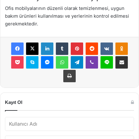
Ofis mobilyalarının düzenli olarak temizlenmesi, uygun
bakım ürünleri kullanılması ve yerlerinin kontrol edilmesi
gerekmektedir.
Facebook
X
LinkedIn
Tumblr
Pinterest
Reddit
VKontakte
Odnok
Pocket
Skype
Messenger
WhatsApp
Telegram
Viber
Line
E-Posta ile payla
Yazdır
Kayıt Ol