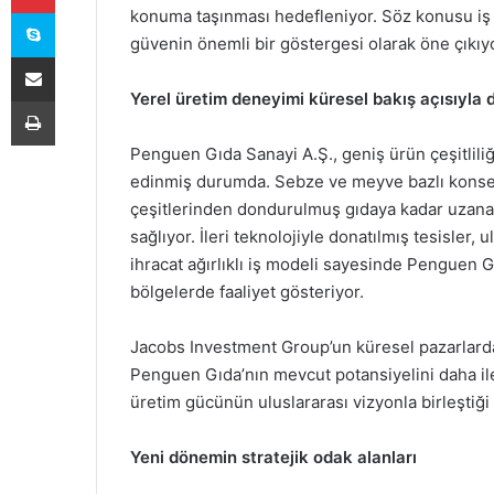
Skype
konuma taşınması hedefleniyor. Söz konusu iş 
güvenin önemli bir göstergesi olarak öne çıkıyo
E-Posta ile paylaş
Yerel üretim deneyimi küresel bakış açısıyla 
Yazdır
Penguen Gıda Sanayi A.Ş., geniş ürün çeşitliliği
edinmiş durumda. Sebze ve meyve bazlı konser
çeşitlerinden dondurulmuş gıdaya kadar uzanan 
sağlıyor. İleri teknolojiyle donatılmış tesisler,
ihracat ağırlıklı iş modeli sayesinde Penguen Gı
bölgelerde faaliyet gösteriyor.
Jacobs Investment Group’un küresel pazarlarda 
Penguen Gıda’nın mevcut potansiyelini daha ileri
üretim gücünün uluslararası vizyonla birleştiği
Yeni dönemin stratejik odak alanları