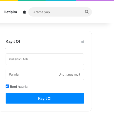
Sitemap
Arama
İletişim
yap
...
Kayıt Ol
Unuttunuz mu?
Beni hatırla
Kayıt Ol