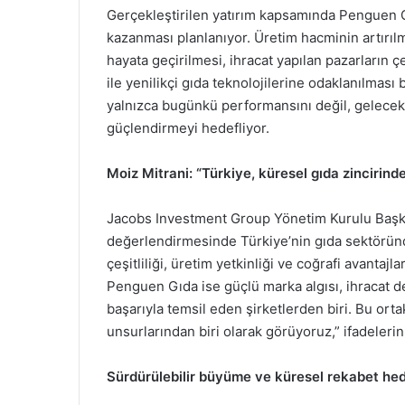
Gerçekleştirilen yatırım kapsamında Penguen G
kazanması planlanıyor. Üretim hacminin artırılm
hayata geçirilmesi, ihracat yapılan pazarların ç
ile yenilikçi gıda teknolojilerine odaklanılması 
yalnızca bugünkü performansını değil, gelecek
güçlendirmeyi hedefliyor.
Moiz Mitrani: “Türkiye, küresel gıda zincirind
Jacobs Investment Group Yönetim Kurulu Başkan
değerlendirmesinde Türkiye’nin gıda sektöründe
çeşitliliği, üretim yetkinliği ve coğrafi avantajl
Penguen Gıda ise güçlü marka algısı, ihracat d
başarıyla temsil eden şirketlerden biri. Bu or
unsurlarından biri olarak görüyoruz,” ifadelerini
Sürdürülebilir büyüme ve küresel rekabet hed