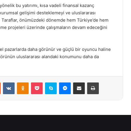
elik bu yatırımı, kısa vadeli finansal kazanç
 kurumsal gelişimi desteklemeyi ve uluslararası
r. Taraflar, önümüzdeki dönemde hem Türkiye’de hem
şleme projeleri üzerinde çalışmaların devam edeceğini
sel pazarlarda daha görünür ve güçlü bir oyuncu haline
ktörünün uluslararası alandaki konumunu daha da
st
Reddit
VKontakte
Odnoklassniki
Pocket
Skype
Messenger
E-Posta ile paylaş
Yazdır