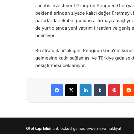
Jacobs Investment Group’un Penguen Gıda’ya yön
beklentilerinden ziyade kalıcı değer üretmeyi,
pazarlarda rekabet gücünü artırmayı amaçlıyo
de yurt dışında yeni yatırım fırsatları ve geni
belirtiyor.
Bu stratejik ortaklığın, Penguen Gıda’nın küre
gelmesine katkı sağlaması ve Türkiye gıda se
pekiştirmesi bekleniyor.
Facebook
X
LinkedIn
Tumblr
Pintere
Otel kapı kilidi
unblocked games
evden eve nakliyat