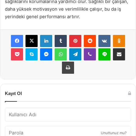
sağlıklarını korumalarına yardımcı olur. Sağlıklı bir çalışan,
daha yüksek motivasyon ve verimlilikle çalışır, bu da iş
yerindeki genel performansı artırır.
Facebook
X
LinkedIn
Tumblr
Pinterest
Reddit
VKontakte
Odnok
Pocket
Skype
Messenger
WhatsApp
Telegram
Viber
Line
E-Posta ile payla
Yazdır
Kayıt Ol
Unuttunuz mu?