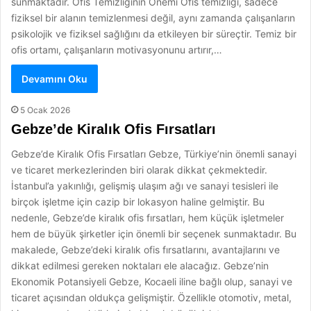
sunmaktadır. Ofis Temizliğinin Önemi Ofis temizliği, sadece
fiziksel bir alanın temizlenmesi değil, aynı zamanda çalışanların
psikolojik ve fiziksel sağlığını da etkileyen bir süreçtir. Temiz bir
ofis ortamı, çalışanların motivasyonunu artırır,…
Devamını Oku
5 Ocak 2026
Gebze’de Kiralık Ofis Fırsatları
Gebze’de Kiralık Ofis Fırsatları Gebze, Türkiye’nin önemli sanayi
ve ticaret merkezlerinden biri olarak dikkat çekmektedir.
İstanbul’a yakınlığı, gelişmiş ulaşım ağı ve sanayi tesisleri ile
birçok işletme için cazip bir lokasyon haline gelmiştir. Bu
nedenle, Gebze’de kiralık ofis fırsatları, hem küçük işletmeler
hem de büyük şirketler için önemli bir seçenek sunmaktadır. Bu
makalede, Gebze’deki kiralık ofis fırsatlarını, avantajlarını ve
dikkat edilmesi gereken noktaları ele alacağız. Gebze’nin
Ekonomik Potansiyeli Gebze, Kocaeli iline bağlı olup, sanayi ve
ticaret açısından oldukça gelişmiştir. Özellikle otomotiv, metal,