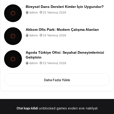
Bireysel Dans Dersleri Kimler İçin Uygundur?
Admin
25 Temmuz 2026
Akkom Ofis Park: Modern Çalışma Alanları
Admin
24 Temmuz 2026
Agoda Türkiye Ofisi: Seyahat Deneyimlerinizi
Geliştirin
Admin
23 Temmuz 2026
Daha Fazla Yükle
Otel kapı kilidi
unblocked games
evden eve nakliyat