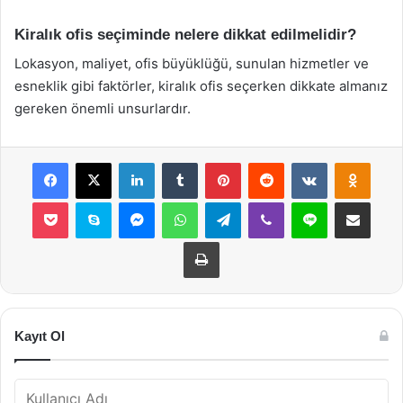
Kiralık ofis seçiminde nelere dikkat edilmelidir?
Lokasyon, maliyet, ofis büyüklüğü, sunulan hizmetler ve
esneklik gibi faktörler, kiralık ofis seçerken dikkate almanız
gereken önemli unsurlardır.
Facebook
X
LinkedIn
Tumblr
Pinterest
Reddit
VKontakte
Odnok
Pocket
Skype
Messenger
WhatsApp
Telegram
Viber
Line
E-Posta ile payla
Yazdır
Kayıt Ol