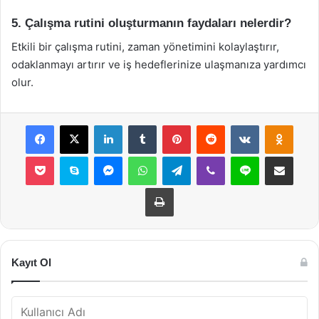
5. Çalışma rutini oluşturmanın faydaları nelerdir?
Etkili bir çalışma rutini, zaman yönetimini kolaylaştırır,
odaklanmayı artırır ve iş hedeflerinize ulaşmanıza yardımcı
olur.
Facebook
X
LinkedIn
Tumblr
Pinterest
Reddit
VKontakte
Odnok
Pocket
Skype
Messenger
WhatsApp
Telegram
Viber
Line
E-Posta ile payla
Yazdır
Kayıt Ol