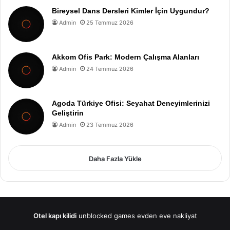
Bireysel Dans Dersleri Kimler İçin Uygundur?
Admin
25 Temmuz 2026
Akkom Ofis Park: Modern Çalışma Alanları
Admin
24 Temmuz 2026
Agoda Türkiye Ofisi: Seyahat Deneyimlerinizi
Geliştirin
Admin
23 Temmuz 2026
Daha Fazla Yükle
Otel kapı kilidi
unblocked games
evden eve nakliyat