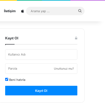
Sitemap
Arama
İletişim
yap
...
Kayıt Ol
Unuttunuz mu?
Beni hatırla
Kayıt Ol