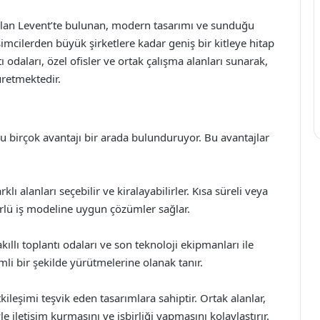
 olan Levent’te bulunan, modern tasarımı ve sunduğu
işimcilerden büyük şirketlere kadar geniş bir kitleye hitap
 odaları, özel ofisler ve ortak çalışma alanları sunarak,
üretmektedir.
 birçok avantajı bir arada bulunduruyor. Bu avantajlar
rklı alanları seçebilir ve kiralayabilirler. Kısa süreli veya
ürlü iş modeline uygun çözümler sağlar.
kıllı toplantı odaları ve son teknoloji ekipmanları ile
imli bir şekilde yürütmelerine olanak tanır.
kileşimi teşvik eden tasarımlara sahiptir. Ortak alanlar,
le iletişim kurmasını ve işbirliği yapmasını kolaylaştırır.