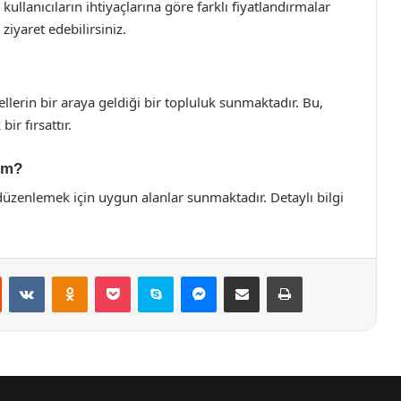
ullanıcıların ihtiyaçlarına göre farklı fiyatlandırmalar
 ziyaret edebilirsiniz.
llerin bir araya geldiği bir topluluk sunmaktadır. Bu,
ir fırsattır.
yim?
er düzenlemek için uygun alanlar sunmaktadır. Detaylı bilgi
st
Reddit
VKontakte
Odnoklassniki
Pocket
Skype
Messenger
E-Posta ile paylaş
Yazdır