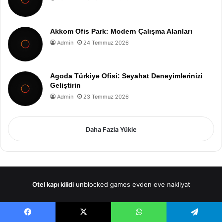
Akkom Ofis Park: Modern Çalışma Alanları
Admin
24 Temmuz 2026
Agoda Türkiye Ofisi: Seyahat Deneyimlerinizi
Geliştirin
Admin
23 Temmuz 2026
Daha Fazla Yükle
Otel kapı kilidi
unblocked games
evden eve nakliyat
Facebook
X
WhatsApp
Telegram