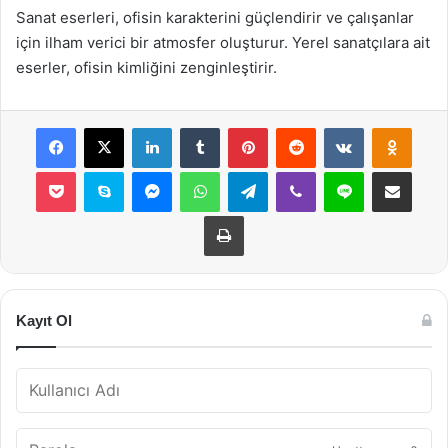
Sanat eserleri, ofisin karakterini güçlendirir ve çalışanlar
için ilham verici bir atmosfer oluşturur. Yerel sanatçılara ait
eserler, ofisin kimliğini zenginleştirir.
Facebook
X
LinkedIn
Tumblr
Pinterest
Reddit
VKontakte
Odnok
Pocket
Skype
Messenger
WhatsApp
Telegram
Viber
Line
E-Posta ile payla
Yazdır
Kayıt Ol