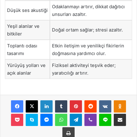
Odaklanmayı artırır, dikkat dağıtıcı
Düşük ses akustiği
unsurları azaltır.
Yeşil alanlar ve
Doğal ortam sağlar; stresi azaltır.
bitkiler
Toplantı odası
Etkin iletişim ve yenilikçi fikirlerin
tasarımı
doğmasına yardımcı olur.
Yürüyüş yolları ve
Fiziksel aktiviteyi teşvik eder;
açık alanlar
yaratıcılığı artırır.
Facebook
X
LinkedIn
Tumblr
Pinterest
Reddit
VKontakte
Odnok
Pocket
Skype
Messenger
WhatsApp
Telegram
Viber
Line
E-Posta ile payla
Yazdır