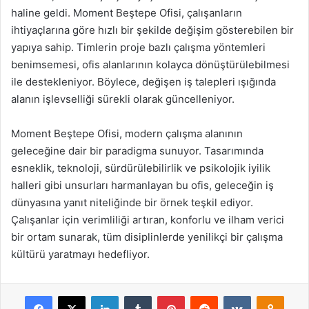
haline geldi. Moment Beştepe Ofisi, çalışanların
ihtiyaçlarına göre hızlı bir şekilde değişim gösterebilen bir
yapıya sahip. Timlerin proje bazlı çalışma yöntemleri
benimsemesi, ofis alanlarının kolayca dönüştürülebilmesi
ile destekleniyor. Böylece, değişen iş talepleri ışığında
alanın işlevselliği sürekli olarak güncelleniyor.
Moment Beştepe Ofisi, modern çalışma alanının
geleceğine dair bir paradigma sunuyor. Tasarımında
esneklik, teknoloji, sürdürülebilirlik ve psikolojik iyilik
halleri gibi unsurları harmanlayan bu ofis, geleceğin iş
dünyasına yanıt niteliğinde bir örnek teşkil ediyor.
Çalışanlar için verimliliği artıran, konforlu ve ilham verici
bir ortam sunarak, tüm disiplinlerde yenilikçi bir çalışma
kültürü yaratmayı hedefliyor.
Facebook
X
LinkedIn
Tumblr
Pinterest
Reddit
VKontakte
Odnok