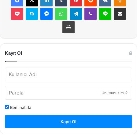
Pocket
Skype
Messenger
WhatsApp
Telegram
Viber
Line
E-Posta ile payla
Yazdır
Kayıt Ol
Unuttunuz mu?
Beni hatırla
Kayıt Ol