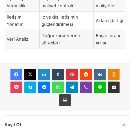
Verimlilik
maliyet kontrolü
maliyetler
İletişim
İç ve dış iletişimin
Artan işbirliği
Yönetimi
güçlendirilmesi
Doğru karar verme
Başarı oranı
Veri Analizi
süreçleri
artışı
Facebook
X
LinkedIn
Tumblr
Pinterest
Reddit
VKontakte
Odnok
Pocket
Skype
Messenger
WhatsApp
Telegram
Viber
Line
E-Posta ile payla
Yazdır
Kayıt Ol