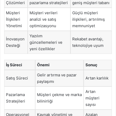
Çözümleri
pazarlama stratejileri
geniş müşteri tabanı
Müşteri
Müşteri verileri
Güçlü müşteri
İlişkileri
analizi ve satış
ilişkileri, artırılmış
Yönetimi
optimizasyonu
memnuniyet
Yazılım
İnovasyon
Rekabet avantajı,
güncellemeleri ve
Desteği
teknolojiye uyum
yeni özellikler
İş Süreci
Önemi
Sonuç
Gelir artırma ve pazar
Satış Süreci
Artan karlılık
paylaşımı
Artan
Pazarlama
Müşteri çekme ve marka
müşteri
Stratejileri
bilinirliği
sayısı
Operasyonel
Kaynak yönetimi ve
Azalan