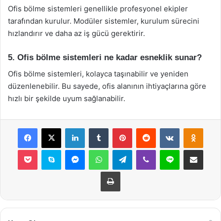
Ofis bölme sistemleri genellikle profesyonel ekipler
tarafından kurulur. Modüler sistemler, kurulum sürecini
hızlandırır ve daha az iş gücü gerektirir.
5. Ofis bölme sistemleri ne kadar esneklik sunar?
Ofis bölme sistemleri, kolayca taşınabilir ve yeniden
düzenlenebilir. Bu sayede, ofis alanının ihtiyaçlarına göre
hızlı bir şekilde uyum sağlanabilir.
Facebook
X
LinkedIn
Tumblr
Pinterest
Reddit
VKontakte
Odnok
Pocket
Skype
Messenger
WhatsApp
Telegram
Viber
Line
E-Posta ile payla
Yazdır