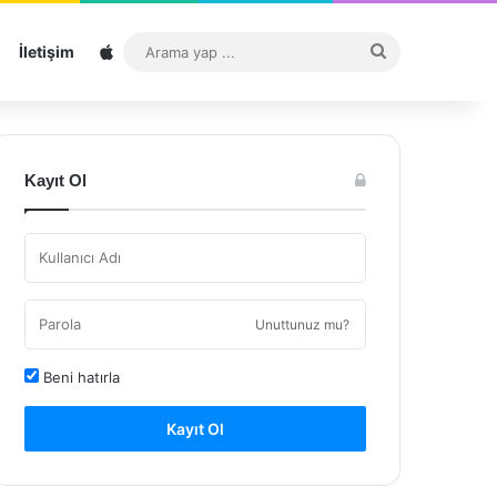
Sitemap
Arama
İletişim
yap
...
Kayıt Ol
Unuttunuz mu?
Beni hatırla
Kayıt Ol