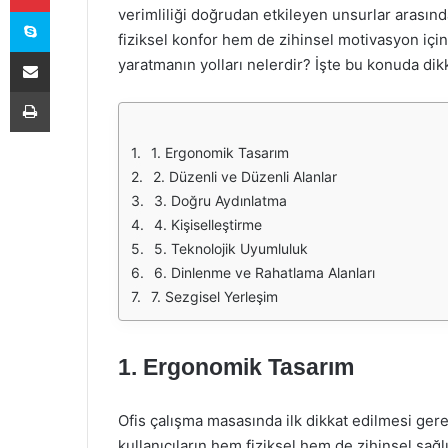
Skype
verimliliği doğrudan etkileyen unsurlar arasınd
fiziksel konfor hem de zihinsel motivasyon için 
E-Posta ile paylaş
yaratmanın yolları nelerdir? İşte bu konuda di
Yazdır
1. Ergonomik Tasarım
2. Düzenli ve Düzenli Alanlar
3. Doğru Aydınlatma
4. Kişiselleştirme
5. Teknolojik Uyumluluk
6. Dinlenme ve Rahatlama Alanları
7. Sezgisel Yerleşim
1. Ergonomik Tasarım
Ofis çalışma masasında ilk dikkat edilmesi ge
kullanıcıların hem fiziksel hem de zihinsel sağl