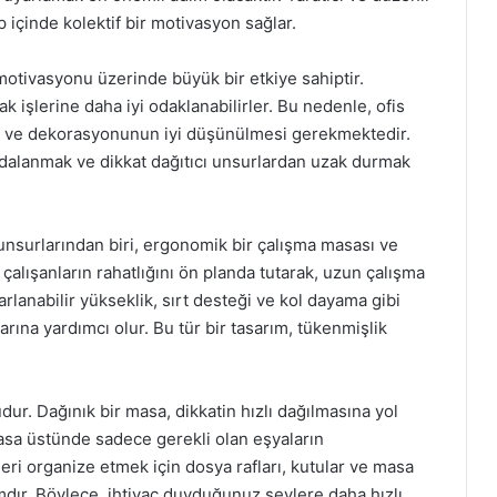
p içinde kolektif bir motivasyon sağlar.
 motivasyonu üzerinde büyük bir etkiye sahiptir.
ak işlerine daha iyi odaklanabilirler. Bu nedenle, ofis
in ve dekorasyonunun iyi düşünülmesi gerekmektedir.
ydalanmak ve dikkat dağıtıcı unsurlardan uzak durmak
 unsurlarından biri, ergonomik bir çalışma masası ve
alışanların rahatlığını ön planda tutarak, uzun çalışma
rlanabilir yükseklik, sırt desteği ve kol dayama gibi
larına yardımcı olur. Bu tür bir tasarım, tükenmişlik
ur. Dağınık bir masa, dikkatin hızlı dağılmasına yol
masa üstünde sadece gerekli olan eşyaların
leri organize etmek için dosya rafları, kutular ve masa
ımdır. Böylece, ihtiyaç duyduğunuz şeylere daha hızlı