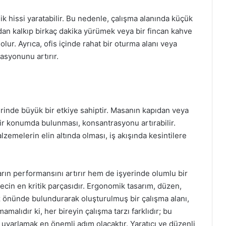
k hissi yaratabilir. Bu nedenle, çalışma alanında küçük
an kalkıp birkaç dakika yürümek veya bir fincan kahve
ur. Ayrıca, ofis içinde rahat bir oturma alanı veya
asyonunu artırır.
erinde büyük bir etkiye sahiptir. Masanın kapıdan veya
bir konumda bulunması, konsantrasyonu artırabilir.
zemelerin elin altında olması, iş akışında kesintilere
arın performansını artırır hem de işyerinde olumlu bir
ecin en kritik parçasıdır. Ergonomik tasarım, düzen,
öz önünde bulundurarak oluşturulmuş bir çalışma alanı,
mamalıdır ki, her bireyin çalışma tarzı farklıdır; bu
e uyarlamak en önemli adım olacaktır. Yaratıcı ve düzenli