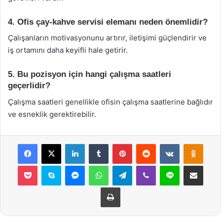
4. Ofis çay-kahve servisi elemanı neden önemlidir?
Çalışanların motivasyonunu artırır, iletişimi güçlendirir ve
iş ortamını daha keyifli hale getirir.
5. Bu pozisyon için hangi çalışma saatleri
geçerlidir?
Çalışma saatleri genellikle ofisin çalışma saatlerine bağlıdır
ve esneklik gerektirebilir.
Facebook
X
LinkedIn
Tumblr
Pinterest
Reddit
VKontakte
Odnok
Pocket
Skype
Messenger
WhatsApp
Telegram
Viber
Line
E-Posta ile payla
Yazdır