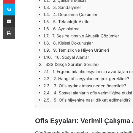
2. Çalışma Masası
Skype
3. Sandalyeler
4. Depolama Çözümleri
E-Posta ile paylaş
5. Teknolojik Aletler
Yazdır
6. Aydınlatma
7. Ses Yalıtımı ve Akustik Çözümler
8. Kişisel Dokunuşlar
9. Temizlik ve Hijyen Ürünleri
10. Sosyal Alanlar
SSS (Sıkça Sorulan Sorular)
1. Ergonomik ofis eşyalarının avantajları ne
2. Hangi ofis eşyaları en çok gereklidir?
3. Ofis aydınlatması neden önemlidir?
4. Sosyal alanların ofis verimliliğine etkisi
5. Ofis hijyenine nasıl dikkat edilmelidir?
Ofis Eşyaları: Verimli Çalışma A
Günümüzde ofis ortamları, çalışanların verimlili