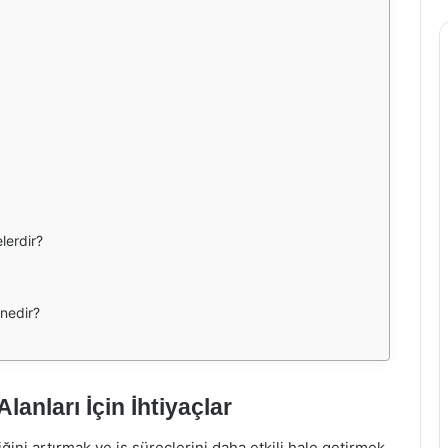
lerdir?
 nedir?
lanları İçin İhtiyaçlar
ğini artırmak ve iş süreçlerini daha etkili hale getirmek