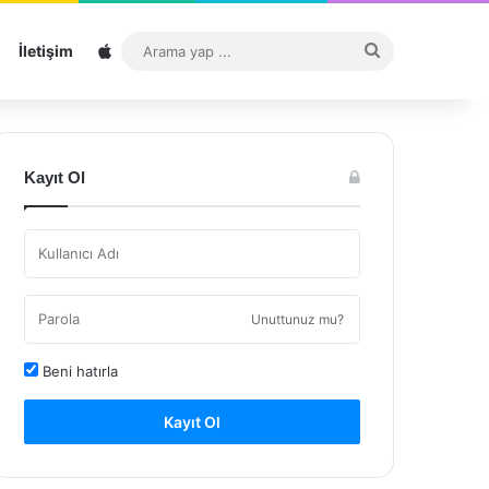
Sitemap
Arama
İletişim
yap
...
Kayıt Ol
Unuttunuz mu?
Beni hatırla
Kayıt Ol