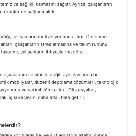
temiz ve sağlıklı kalmasını sağlar. Ayrıca, çalışanların
an ürünler de sağlanmalıdır.
varlığı, çalışanların motivasyonunu artırır. Dinlenme
lanları, çalışanların stres atmasına ve takım ruhunu
tasarımı, çalışanların ihtiyaçlarına göre
is eşyalarının seçimi ile değil, aynı zamanda bu
gonomik mobilyalar, düzenli depolama çözümleri, teknolojik
syonunu ve verimliliğini artırır. Ofis eşyaları,
ak, iş süreçlerini daha etkili hale getirir.
nelerdir?
lığını koruyarak bel ve sırt ağrılarını azaltır. Ayrıca,