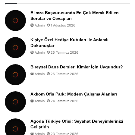
E İmza Başvurusunda En Çok Merak Edilen
Sorular ve Cevapları
Admin
1 Ağustos 2026
Kişiye Özel Hediye Kutuları ile Anlamlı
Dokunuşlar
Admin
25 Temmuz 2026
Bireysel Dans Dersleri Kimler İçin Uygundur?
Admin
25 Temmuz 2026
Akkom Ofis Park: Modern Çalışma Alanları
Admin
24 Temmuz 2026
Agoda Türkiye Ofisi: Seyahat Deneyimlerinizi
Geliştirin
Admin
23 Temmuz 2026