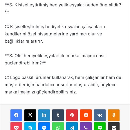
**S: Kişiselleştirilmiş hediyelik eşyalar neden önemlidir?
**
C: Kişiselleştirilmiş hediyelik eşyalar, çalışanların
kendilerini özel hissetmelerine yardımcı olur ve
bağlılıklarını artırır.
**S: Ofis hediyelik eşyaları ile marka imajımı nasıl
güçlendirebilirim?**
C: Logo baskılı ürünler kullanarak, hem çalışanlar hem de
müşteriler için hatırlatıcı unsurlar oluşturabilir, böylece
marka imajınızı güçlendirebilirsiniz.
Facebook
X
LinkedIn
Tumblr
Pinterest
Reddit
VKontakte
Odnok
Pocket
Skype
Messenger
WhatsApp
Telegram
Viber
Line
E-Posta ile payla