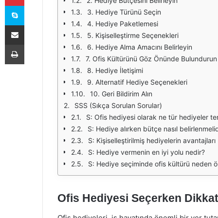
2. Hediye Bütçesini Belirleyin
Skype
3. Hediye Türünü Seçin
4. Hediye Paketlemesi
E-Posta ile paylaş
5. Kişiselleştirme Seçenekleri
Yazdır
6. Hediye Alma Amacını Belirleyin
7. Ofis Kültürünü Göz Önünde Bulundurun
8. Hediye İletişimi
9. Alternatif Hediye Seçenekleri
10. Geri Bildirim Alın
SSS (Sıkça Sorulan Sorular)
S: Ofis hediyesi olarak ne tür hediyeler ter
S: Hediye alırken bütçe nasıl belirlenmelid
S: Kişiselleştirilmiş hediyelerin avantajları
S: Hediye vermenin en iyi yolu nedir?
S: Hediye seçiminde ofis kültürü neden ö
Ofis Hediyesi Seçerken Dikkat
Ofis hediyeleri, iş hayatında önemli bir yer tut