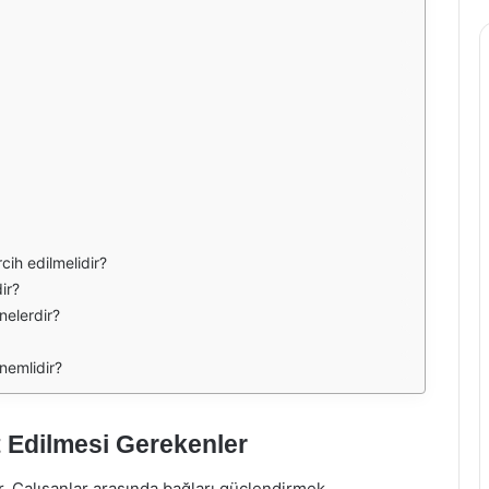
cih edilmelidir?
ir?
 nelerdir?
nemlidir?
 Edilmesi Gerekenler
ar. Çalışanlar arasında bağları güçlendirmek,