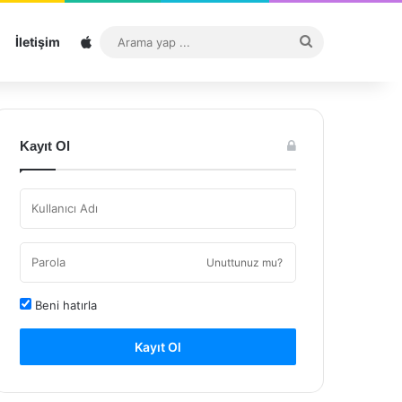
Sitemap
Arama
İletişim
yap
...
Kayıt Ol
Unuttunuz mu?
Beni hatırla
Kayıt Ol