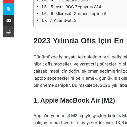
Skype
5. Asus ROG Zephyrus G14
6. Microsoft Surface Laptop 5
E-Posta ile paylaş
7. Acer Swift 3
Yazdır
2023 Yılında Ofis İçin En
Günümüzde iş hayatı, teknolojinin hızlı gelişim
hibrit ofis modelleri ve yaratıcı iş süreçleri gibi 
çalışabilmesi için doğru ekipman seçimlerini zoru
laptop seçeneklerini belirlemek, günlük iş akı
bir öneme sahiptir. Bu makalede, 2023 yılı itibar
1. Apple MacBook Air (M2)
Apple’ın yeni nesil M2 çipiyle güçlendirilmiş Mac
çalışanlarının favorisi olmayı sürdürüyor. 13,6 