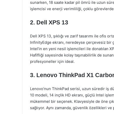
sunarken, 18 saate kadar pil ömrü ile uzun süre
işlemcisi ve enerji verimliliği, çoklu görevler
2. Dell XPS 13
Dell XPS 13, şıklığı ve zarif tasarımı ile ofis 
InfinityEdge ekranı, neredeyse çerçevesiz bir g
Intel’in en yeni nesil işlemcileri ile donatılan
Hafifliği sayesinde kolay taşınabilirlik de suna
profesyoneller için ideal.
3. Lenovo ThinkPad X1 Carbo
Lenovo’nun ThinkPad serisi, uzun süredir iş dü
10 modeli, 14 inçlik HD ekranı, güçlü Intel işlemc
mükemmel bir seçenek. Klavyesiyle de öne çıkan
sağlıyor. Aynı zamanda, güvenlik özellikleri ve p