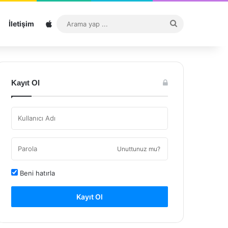
Sitemap
Arama
İletişim
yap
...
Kayıt Ol
Unuttunuz mu?
Beni hatırla
Kayıt Ol