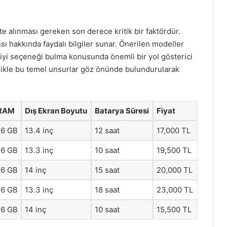
te alınması gereken son derece kritik bir faktördür.
sı hakkında faydalı bilgiler sunar. Önerilen modeller
 iyi seçeneği bulma konusunda önemli bir yol gösterici
zellikle bu temel unsurlar göz önünde bulundurularak
RAM
Dış Ekran Boyutu
Batarya Süresi
Fiyat
16 GB
13.4 inç
12 saat
17,000 TL
16 GB
13.3 inç
10 saat
19,500 TL
16 GB
14 inç
15 saat
20,000 TL
16 GB
13.3 inç
18 saat
23,000 TL
16 GB
14 inç
10 saat
15,500 TL