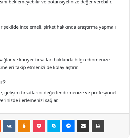
asını beklemeyebilir ve potansiyelinize değer verebilir.
bir şekilde incelemeli, şirket hakkında araştırma yapmalı
ğlar ve kariyer fırsatları hakkında bilgi edinmenize
meleri takip etmenizi de kolaylaştırır.
ir?
ize, gelişim fırsatlarını değerlendirmenize ve profesyonel
erinizde ilerlemenizi sağlar.
st
Reddit
VKontakte
Odnoklassniki
Pocket
Skype
Messenger
E-Posta ile paylaş
Yazdır