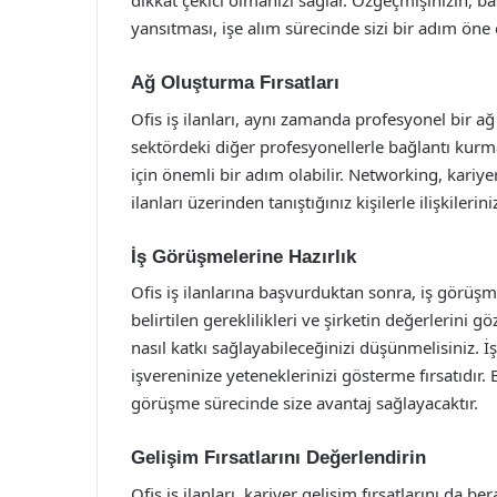
dikkat çekici olmanızı sağlar. Özgeçmişinizin, 
yansıtması, işe alım sürecinde sizi bir adım öne ç
Ağ Oluşturma Fırsatları
Ofis iş ilanları, aynı zamanda profesyonel bir ağ o
sektördeki diğer profesyonellerle bağlantı kurma 
için önemli bir adım olabilir. Networking, kariye
ilanları üzerinden tanıştığınız kişilerle ilişkiler
İş Görüşmelerine Hazırlık
Ofis iş ilanlarına başvurduktan sonra, iş görüşm
belirtilen gereklilikleri ve şirketin değerlerin
nasıl katkı sağlayabileceğinizi düşünmelisiniz. İ
işvereninize yeteneklerinizi gösterme fırsatıdır. 
görüşme sürecinde size avantaj sağlayacaktır.
Gelişim Fırsatlarını Değerlendirin
Ofis iş ilanları, kariyer gelişim fırsatlarını da be