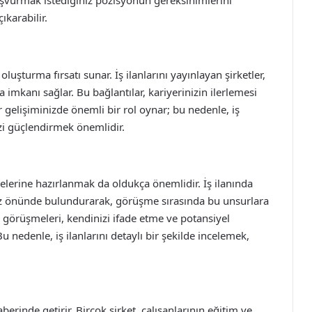
başvurmak istediğiniz pozisyonun gereksinimlerini
ıkarabilir.
luşturma fırsatı sunar. İş ilanlarını yayınlayan şirketler,
imkanı sağlar. Bu bağlantılar, kariyerinizin ilerlemesi
r gelişiminizde önemli bir rol oynar; bu nedenle, iş
inizi güçlendirmek önemlidir.
elerine hazırlanmak da oldukça önemlidir. İş ilanında
i göz önünde bulundurarak, görüşme sırasında bu unsurlara
ş görüşmeleri, kendinizi ifade etme ve potansiyel
Bu nedenle, iş ilanlarını detaylı bir şekilde incelemek,
raberinde getirir. Birçok şirket, çalışanlarının eğitim ve