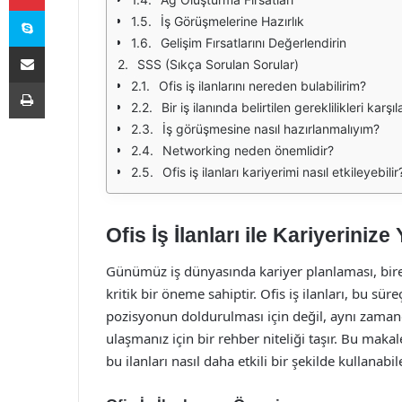
Skype
İş Görüşmelerine Hazırlık
Gelişim Fırsatlarını Değerlendirin
E-Posta ile paylaş
SSS (Sıkça Sorulan Sorular)
Yazdır
Ofis iş ilanlarını nereden bulabilirim?
Bir iş ilanında belirtilen gereklilikleri k
İş görüşmesine nasıl hazırlanmalıyım?
Networking neden önemlidir?
Ofis iş ilanları kariyerimi nasıl etkileyebilir
Ofis İş İlanları ile Kariyerinize
Günümüz iş dünyasında kariyer planlaması, birey
kritik bir öneme sahiptir. Ofis iş ilanları, bu sür
pozisyonun doldurulması için değil, aynı zamand
ulaşmanız için bir rehber niteliği taşır. Bu makal
bu ilanları nasıl daha etkili bir şekilde kullanabil