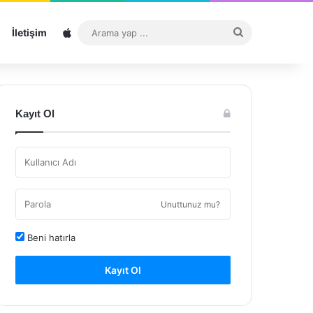
Sitemap
Arama
İletişim
yap
...
Kayıt Ol
Unuttunuz mu?
Beni hatırla
Kayıt Ol