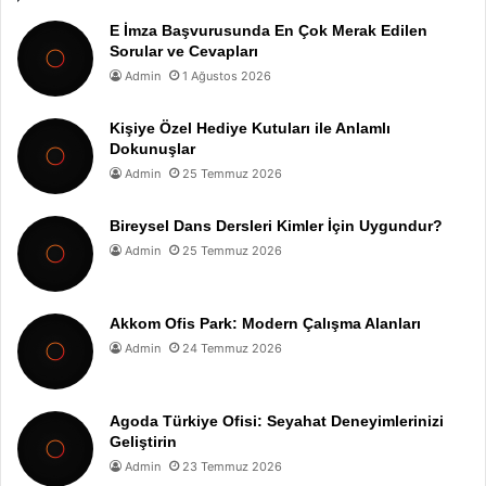
E İmza Başvurusunda En Çok Merak Edilen
Sorular ve Cevapları
Admin
1 Ağustos 2026
Kişiye Özel Hediye Kutuları ile Anlamlı
Dokunuşlar
Admin
25 Temmuz 2026
Bireysel Dans Dersleri Kimler İçin Uygundur?
Admin
25 Temmuz 2026
Akkom Ofis Park: Modern Çalışma Alanları
Admin
24 Temmuz 2026
Agoda Türkiye Ofisi: Seyahat Deneyimlerinizi
Geliştirin
Admin
23 Temmuz 2026