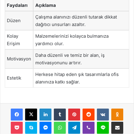
Faydaları
Açıklama
Çalışma alanınızı düzenli tutarak dikkat
Düzen
dağıtıcı unsurları azaltır.
Kolay
Malzemelerinizi kolayca bulmanıza
Erişim
yardımcı olur.
Daha düzenli ve temiz bir alan, iş
Motivasyon
motivasyonunu artırır.
Herkese hitap eden şık tasarımlarla ofis
Estetik
alanınıza katkı sağlar.
Facebook
X
LinkedIn
Tumblr
Pinterest
Reddit
VKontakte
Odnok
Pocket
Skype
Messenger
WhatsApp
Telegram
Viber
Line
E-Posta ile payla