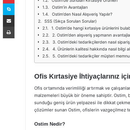
Ostim’de Sunulan Kırtasiye Ürünleri
Skype
Ostim’in Avantajları
Ostim’den Nasıl Alışveriş Yapılır?
E-Posta ile paylaş
SSS (Sıkça Sorulan Sorular)
Yazdır
1. Ostim’de hangi kırtasiye ürünlerini bulab
2. Ostim’den alışveriş yapmanın avantajlar
3. Ostim’deki tedarikçilerden nasıl sipariş
4. Ürünlerin kalitesi hakkında nasıl bilgi al
5. Ostim’deki tedarikçiler müşteri memn
Ofis Kırtasiye İhtiyaçlarınız i
Ofis ortamında verimliliği artırmak ve çalışan
malzemeleri büyük bir öneme sahiptir. Ostim, bu
sunduğu geniş ürün yelpazesi ile dikkat çekmek
çözümler sunan Ostim, ofislerin vazgeçilmez ted
Ostim Nedir?