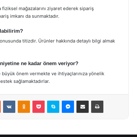
 fiziksel mağazalarını ziyaret ederek sipariş
ipariş imkanı da sunmaktadır.
labilirim?
konusunda titizdir. Ürünler hakkında detaylı bilgi almak
uniyetine ne kadar önem veriyor?
e büyük önem vermekte ve ihtiyaçlarınıza yönelik
estek sağlamaktadırlar.
st
Reddit
VKontakte
Odnoklassniki
Pocket
Skype
Messenger
E-Posta ile paylaş
Yazdır