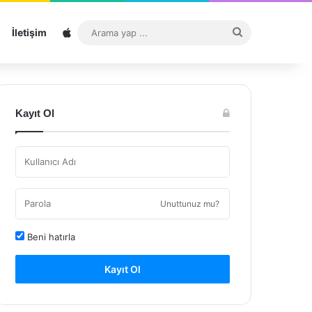
Sitemap
Arama
İletişim
yap
...
Kayıt Ol
Unuttunuz mu?
Beni hatırla
Kayıt Ol