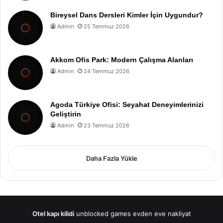
Bireysel Dans Dersleri Kimler İçin Uygundur?
Admin
25 Temmuz 2026
Akkom Ofis Park: Modern Çalışma Alanları
Admin
24 Temmuz 2026
Agoda Türkiye Ofisi: Seyahat Deneyimlerinizi
Geliştirin
Admin
23 Temmuz 2026
Daha Fazla Yükle
Otel kapı kilidi
unblocked games
evden eve nakliyat