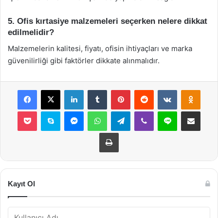
5. Ofis kırtasiye malzemeleri seçerken nelere dikkat
edilmelidir?
Malzemelerin kalitesi, fiyatı, ofisin ihtiyaçları ve marka
güvenilirliği gibi faktörler dikkate alınmalıdır.
Facebook
X
LinkedIn
Tumblr
Pinterest
Reddit
VKontakte
Odnok
Pocket
Skype
Messenger
WhatsApp
Telegram
Viber
Line
E-Posta ile payla
Yazdır
Kayıt Ol