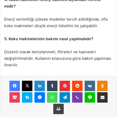
midir?
Enerji verimliliği yüksek modeller tercih edildiğinde, ofis
koku makineleri düşük enerji tüketimi ile çalışabilir.
5. Koku makinelerinin bakımı nasıl yapılmalıdır?
Düzenli olarak temizlenmeli, filtreleri ve hazneleri
değiştirilmelidir. Kullanım kılavuzuna göre bakım yapılması
önerilir.
Facebook
X
LinkedIn
Tumblr
Pinterest
Reddit
VKontakte
Odnok
Pocket
Skype
Messenger
WhatsApp
Telegram
Viber
Line
E-Posta ile payla
Yazdır