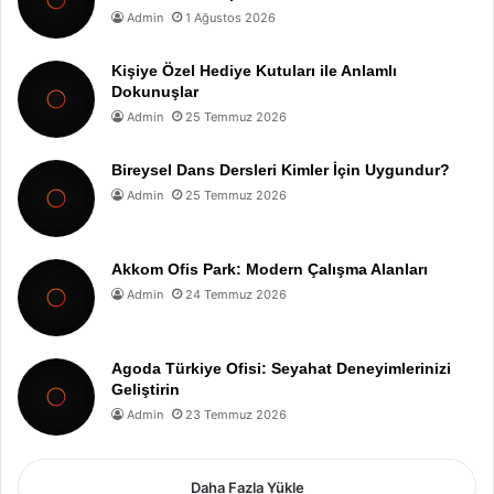
Admin
1 Ağustos 2026
Kişiye Özel Hediye Kutuları ile Anlamlı
Dokunuşlar
Admin
25 Temmuz 2026
Bireysel Dans Dersleri Kimler İçin Uygundur?
Admin
25 Temmuz 2026
Akkom Ofis Park: Modern Çalışma Alanları
Admin
24 Temmuz 2026
Agoda Türkiye Ofisi: Seyahat Deneyimlerinizi
Geliştirin
Admin
23 Temmuz 2026
Daha Fazla Yükle