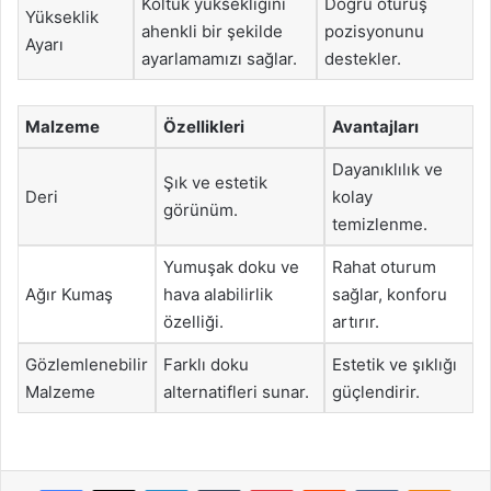
Koltuk yüksekliğini
Doğru oturuş
Yükseklik
ahenkli bir şekilde
pozisyonunu
Ayarı
ayarlamamızı sağlar.
destekler.
Malzeme
Özellikleri
Avantajları
Dayanıklılık ve
Şık ve estetik
Deri
kolay
görünüm.
temizlenme.
Yumuşak doku ve
Rahat oturum
Ağır Kumaş
hava alabilirlik
sağlar, konforu
özelliği.
artırır.
Gözlemlenebilir
Farklı doku
Estetik ve şıklığı
Malzeme
alternatifleri sunar.
güçlendirir.
Facebook
X
LinkedIn
Tumblr
Pinterest
Reddit
VKontakte
Odnok