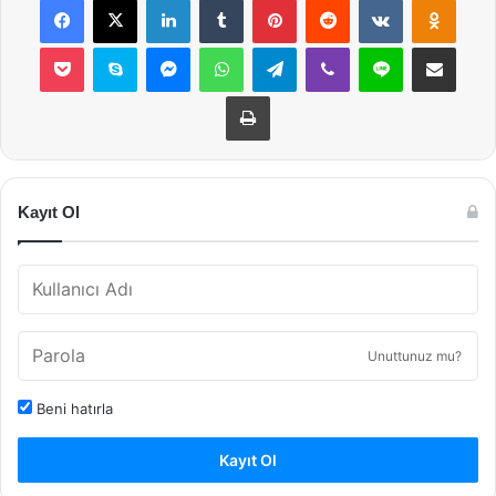
Pocket
Skype
Messenger
WhatsApp
Telegram
Viber
Line
E-Posta ile payla
Yazdır
Kayıt Ol
Unuttunuz mu?
Beni hatırla
Kayıt Ol