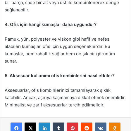
bir parça, sade bir alt veya üst ile kombinlenerek denge
sağlanabilir.
4. Ofis için hangi kumaşlar daha uygundur?
Pamuk, yün, polyester ve viskon gibi hafif ve nefes
alabilen kumaşlar, ofis için uygun seçeneklerdir. Bu
kumaşlar, hem rahatlık sağlar hem de şık bir görünüm
sunar.
5. Aksesuar kullanımı ofis kombinlerini nasıl etkiler?
Aksesuarlar, ofis kombinlerinizi tamamlayarak şıklık
katabilir. Ancak, aşırıya kaçmamaya dikkat etmek önemlidir.
Minimalist ve zarif aksesuarlar tercih edilmelidir.
Facebook
X
LinkedIn
Tumblr
Pinterest
Reddit
VKontakte
Odnok