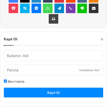
Pocket
Skype
Messenger
WhatsApp
Telegram
Viber
Line
E-Posta ile payla
Yazdır
Kayıt Ol
Unuttunuz mu?
Beni hatırla
Kayıt Ol