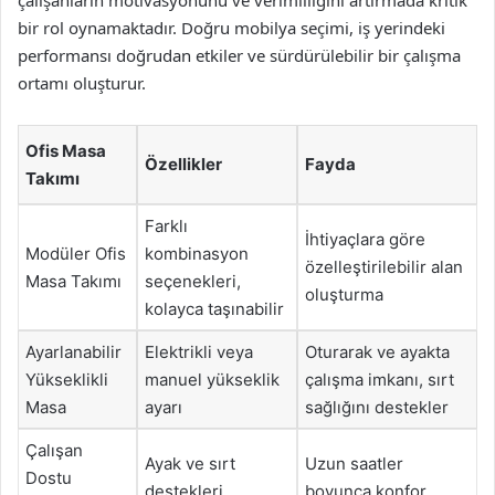
çalışanların motivasyonunu ve verimliliğini artırmada kritik
bir rol oynamaktadır. Doğru mobilya seçimi, iş yerindeki
performansı doğrudan etkiler ve sürdürülebilir bir çalışma
ortamı oluşturur.
Ofis Masa
Özellikler
Fayda
Takımı
Farklı
İhtiyaçlara göre
Modüler Ofis
kombinasyon
özelleştirilebilir alan
Masa Takımı
seçenekleri,
oluşturma
kolayca taşınabilir
Ayarlanabilir
Elektrikli veya
Oturarak ve ayakta
Yükseklikli
manuel yükseklik
çalışma imkanı, sırt
Masa
ayarı
sağlığını destekler
Çalışan
Ayak ve sırt
Uzun saatler
Dostu
destekleri
boyunca konfor,