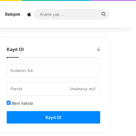
Sitemap
Arama
İletişim
yap
...
Kayıt Ol
Unuttunuz mu?
Beni hatırla
Kayıt Ol