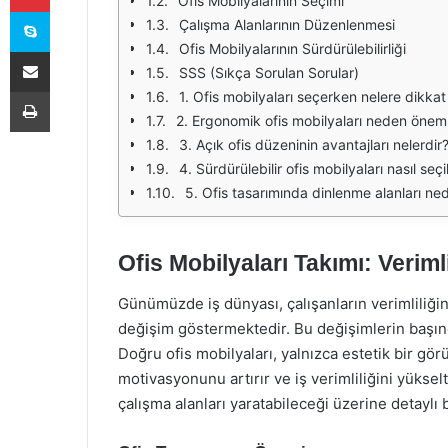
Ofis Mobilyalarının Seçimi
Skype
Çalışma Alanlarının Düzenlenmesi
Ofis Mobilyalarının Sürdürülebilirliği
E-Posta ile paylaş
SSS (Sıkça Sorulan Sorular)
Yazdır
1. Ofis mobilyaları seçerken nelere dikka
2. Ergonomik ofis mobilyaları neden öneml
3. Açık ofis düzeninin avantajları nelerdir
4. Sürdürülebilir ofis mobilyaları nasıl seçil
5. Ofis tasarımında dinlenme alanları ne
Ofis Mobilyaları Takımı: Veriml
Günümüzde iş dünyası, çalışanların verimliliğini
değişim göstermektedir. Bu değişimlerin başınd
Doğru ofis mobilyaları, yalnızca estetik bir g
motivasyonunu artırır ve iş verimliliğini yükselt
çalışma alanları yaratabileceği üzerine detaylı