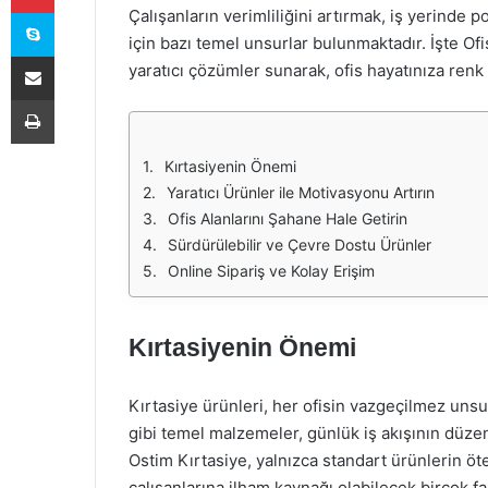
Skype
Çalışanların verimliliğini artırmak, iş yerinde p
için bazı temel unsurlar bulunmaktadır. İşte Of
E-Posta ile paylaş
yaratıcı çözümler sunarak, ofis hayatınıza renk
Yazdır
Kırtasiyenin Önemi
Yaratıcı Ürünler ile Motivasyonu Artırın
Ofis Alanlarını Şahane Hale Getirin
Sürdürülebilir ve Çevre Dostu Ürünler
Online Sipariş ve Kolay Erişim
Kırtasiyenin Önemi
Kırtasiye ürünleri, her ofisin vazgeçilmez unsur
gibi temel malzemeler, günlük iş akışının düzen
Ostim Kırtasiye, yalnızca standart ürünlerin öt
çalışanlarına ilham kaynağı olabilecek birçok fa