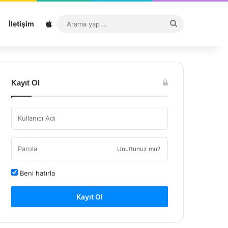
Sitemap
Arama
İletişim
yap
...
Kayıt Ol
Unuttunuz mu?
Beni hatırla
Kayıt Ol