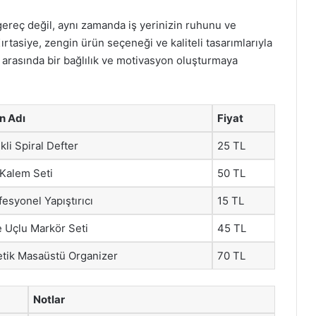
 gereç değil, aynı zamanda iş yerinizin ruhunu ve
ırtasiye, zengin ürün seçeneği ve kaliteli tasarımlarıyla
ar arasında bir bağlılık ve motivasyon oluşturmaya
n Adı
Fiyat
kli Spiral Defter
25 TL
 Kalem Seti
50 TL
fesyonel Yapıştırıcı
15 TL
e Uçlu Markör Seti
45 TL
etik Masaüstü Organizer
70 TL
Notlar