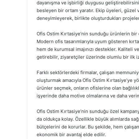
dayanışma ve işbirliği duygusu geliştirebilirsi
besleyen bir ortam yaratır. Ekip üyeleri, güzel
deneyimleyerek, birlikte oluşturdukları projele
Ofis Ostim Kırtasiye’nin sunduğu ürünlerin bir d
Modern ofis tasarımlarıyla uyum gösteren kırt
hem de kurumsal imajınızı destekler. Kaliteli ve ş
getirebilir, ziyaretçiler üzerinde olumlu bir ilk i
Farklı sektörlerdeki firmalar, çalışan memnuniye
oluşturmak amacıyla Ofis Ostim Kırtasiye’ye yön
ürünler seçmek, onların ofislerine olan bağlılıkla
işyerinde daha motive olmalarına ve daha veriml
Ofis Ostim Kırtasiye’nin sunduğu özel kampanya 
da oldukça kolay. Özellikle büyük alımlarda sağl
bütçelerini de korurlar. Bu şekilde, hem çalış
ekonomik bir avantaj elde edilir.