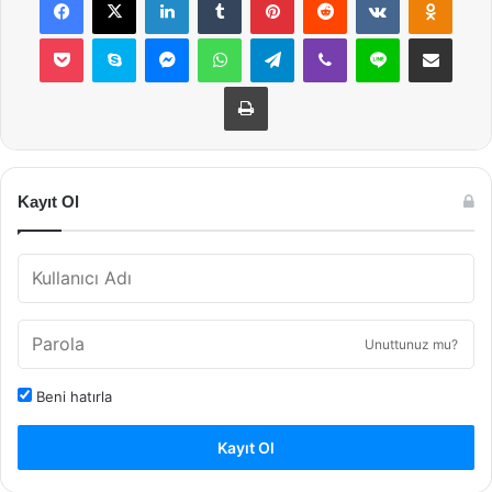
Pocket
Skype
Messenger
WhatsApp
Telegram
Viber
Line
E-Posta ile payla
Yazdır
Kayıt Ol
Unuttunuz mu?
Beni hatırla
Kayıt Ol