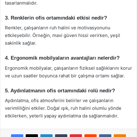
tasarlanmalıdır.
3. Renklerin ofis ortamındaki etkisi nedir?
Renkler, çalışanların ruh halini ve motivasyonunu
etkileyebilir. Örneğin, mavi güven hissi verirken, yeşil
sakinlik sağlar.
4. Ergonomik mobilyaların avantajları nelerdir?
Ergonomik mobilyalar, çalışanların fiziksel sağlıklarını korur
ve uzun saatler boyunca rahat bir çalışma ortamı sağlar.
5. Aydınlatmanın ofis ortamındaki rolü nedir?
Aydınlatma, ofis atmosferini belirler ve çalışanların
verimliliğini etkiler. Doğal ışık, ruh halini olumlu yönde
etkilerken, yeterli yapay aydınlatma da sağlanmalıdır.
Facebook
X
LinkedIn
Tumblr
Pinterest
Reddit
VKontakte
Odnok