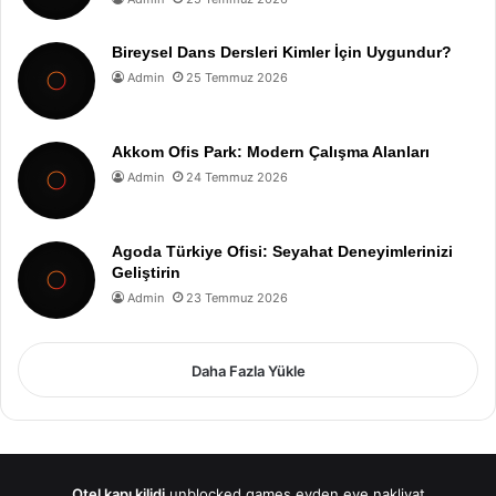
Bireysel Dans Dersleri Kimler İçin Uygundur?
Admin
25 Temmuz 2026
Akkom Ofis Park: Modern Çalışma Alanları
Admin
24 Temmuz 2026
Agoda Türkiye Ofisi: Seyahat Deneyimlerinizi
Geliştirin
Admin
23 Temmuz 2026
Daha Fazla Yükle
Otel kapı kilidi
unblocked games
evden eve nakliyat