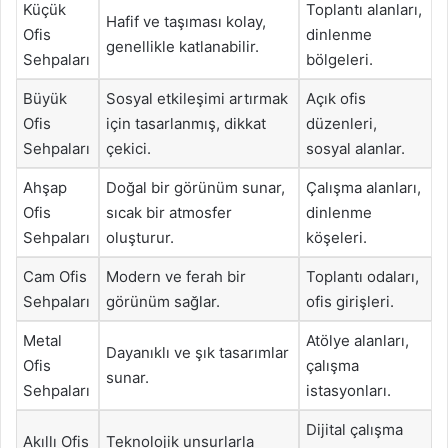
Küçük
Toplantı alanları,
Hafif ve taşıması kolay,
Ofis
dinlenme
genellikle katlanabilir.
Sehpaları
bölgeleri.
Büyük
Sosyal etkileşimi artırmak
Açık ofis
Ofis
için tasarlanmış, dikkat
düzenleri,
Sehpaları
çekici.
sosyal alanlar.
Ahşap
Doğal bir görünüm sunar,
Çalışma alanları,
Ofis
sıcak bir atmosfer
dinlenme
Sehpaları
oluşturur.
köşeleri.
Cam Ofis
Modern ve ferah bir
Toplantı odaları,
Sehpaları
görünüm sağlar.
ofis girişleri.
Metal
Atölye alanları,
Dayanıklı ve şık tasarımlar
Ofis
çalışma
sunar.
Sehpaları
istasyonları.
Dijital çalışma
Akıllı Ofis
Teknolojik unsurlarla