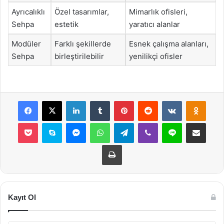
Ayrıcalıklı
Özel tasarımlar,
Mimarlık ofisleri,
Sehpa
estetik
yaratıcı alanlar
Modüler
Farklı şekillerde
Esnek çalışma alanları,
Sehpa
birleştirilebilir
yenilikçi ofisler
Facebook
X
LinkedIn
Tumblr
Pinterest
Reddit
VKontakte
Odnok
Pocket
Skype
Messenger
WhatsApp
Telegram
Viber
Line
E-Posta ile payla
Yazdır
Kayıt Ol