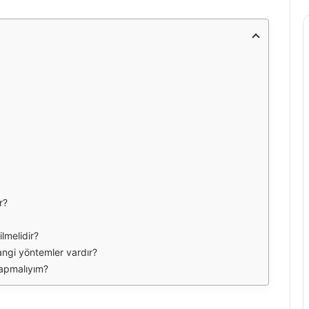
r?
ilmelidir?
angi yöntemler vardır?
yapmalıyım?