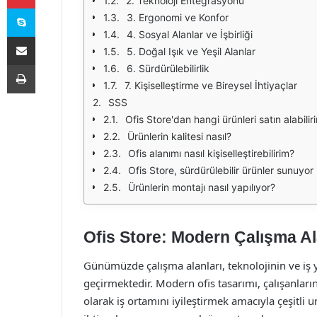
2. Teknoloji Entegrasyonu
Skype
3. Ergonomi ve Konfor
4. Sosyal Alanlar ve İşbirliği
E-Posta ile paylaş
5. Doğal Işık ve Yeşil Alanlar
Yazdır
6. Sürdürülebilirlik
7. Kişiselleştirme ve Bireysel İhtiyaçlar
SSS
Ofis Store'dan hangi ürünleri satın alabilir
Ürünlerin kalitesi nasıl?
Ofis alanımı nasıl kişiselleştirebilirim?
Ofis Store, sürdürülebilir ürünler sunuyo
Ürünlerin montajı nasıl yapılıyor?
Ofis Store: Modern Çalışma Alan
Günümüzde çalışma alanları, teknolojinin ve iş y
geçirmektedir. Modern ofis tasarımı, çalışanların 
olarak iş ortamını iyileştirmek amacıyla çeşitli u