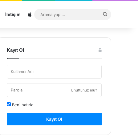
Sitemap
Arama
İletişim
yap
...
Kayıt Ol
Unuttunuz mu?
Beni hatırla
Kayıt Ol