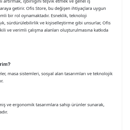
i artırmak, işbirliğini teşvik etmek ve genel iş
raya getirir. Ofis Store, bu değişen ihtiyaçlara uygun
i bir rol oynamaktadır. Esneklik, teknoloji
, sürdürülebilirlik ve kişiselleştirme gibi unsurlar, Ofis
kili ve verimli çalışma alanları oluşturulmasına katkıda
irim?
er, masa sistemleri, sosyal alan tasarımları ve teknolojik
r.
lmiş ve ergonomik tasarımlara sahip ürünler sunarak,
dır.