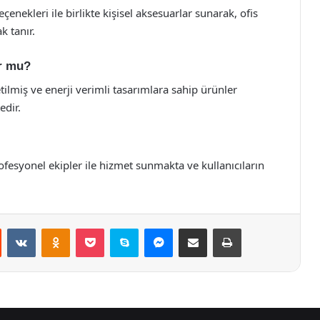
çenekleri ile birlikte kişisel aksesuarlar sunarak, ofis
k tanır.
or mu?
ilmiş ve enerji verimli tasarımlara sahip ürünler
edir.
rofesyonel ekipler ile hizmet sunmakta ve kullanıcıların
st
Reddit
VKontakte
Odnoklassniki
Pocket
Skype
Messenger
E-Posta ile paylaş
Yazdır