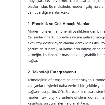
ihtiyaçlara cevap vermek üzere tasarlanmış mode
platformdur. Bu makalede, modern çalışma alanlar
yanıt verdiği ele alınacaktır.
1. Esneklik ve Çok Amaçlı Alanlar
Modern ofislerin en önemli özelliklerinden biri 
Çalışanların farklı görevleri yerine getirebilece
aktiviteyi destekleyen alanlar gereklidir. Ofis S
çözümleri sunarak, kullanıcıların ihtiyaçlarına g
Örneğin, katlanabilir masalar ve taşınabilir bölm
sağlar.
2. Teknoloji Entegrasyonu
Teknolojinin ofis yaşamına entegrasyonu, modern 
Çalışanların işlerini daha verimli bir şekilde yap
sağlanması şarttır. Ofis Store, akıllı masa sistem
modern teknolojik ürünlerle ofislerin donatılması
kesintisiz sürdürmelerine olanak tanır.