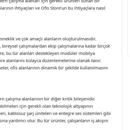
rn çalışma alanları için gerekli ürünleri sunan bir
ının ihtiyaçları ve Ofis Store’un bu ihtiyaçlara nasıl
esneklik ve çok amaçlı alanların oluşturulmasıdır.
ği, bireysel çalışmalardan ekip çalışmalarına kadar birçok
tore, bu tür alanları destekleyen modüler mobilya
öre alanlarını kolayca düzenlemelerine olanak tanır.
eler, ofis alanlarının dinamik bir şekilde kullanılmasını
çalışma alanlarının bir diğer kritik bileşenidir.
abilmeleri için gerekli olan teknolojik altyapının
leri, kablosuz şarj üniteleri ve entegre ses sistemleri gibi
na yardımcı olur. Bu tür ürünler, çalışanların iş akışını