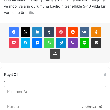
Ofis takımlarının değiştirilme sıklığı, kullanım yoğunluğuna
ve mobilyaların durumuna bağlıdır. Genellikle 5-10 yılda bir
yenileme önerilir.
Facebook
X
LinkedIn
Tumblr
Pinterest
Reddit
VKontakte
Odnok
Pocket
Skype
Messenger
WhatsApp
Telegram
Viber
Line
E-Posta ile payla
Yazdır
Kayıt Ol
Unuttunuz mu?