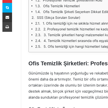
Profesyonel Temizlik Şirketlerinin Rolü
Skype
Ofis Temizlik Hizmetleri
Ofis Temizlik Şirketi Seçerken Dikkat Edi
E-Posta ile paylaş
SSS (Sıkça Sorulan Sorular)
Yazdır
1. Ofis temizliği için ne sıklıkla hizmet alın
2. Profesyonel temizlik hizmetleri ne kada
3. Temizlik şirketleri hangi malzemeleri k
4. Temizlik hizmetleri sırasında ofis eşyal
5. Ofis temizliği için hangi hizmetleri tale
Ofis Temizlik Şirketleri: Prof
Günümüzde iş hayatının yoğunluğu ve rekabetin
önemi daha da artırmıştır. Temiz bir ofis ortamı
ortakları üzerinde de olumlu bir izlenim bırakı
destek almak, birçok şirket için vazgeçilmez bir 
alanda sundukları profesyonel temizlik çözümler