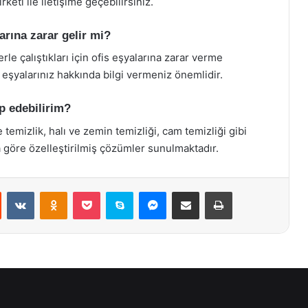
keti ile iletişime geçebilirsiniz.
arına zarar gelir mi?
rle çalıştıkları için ofis eşyalarına zarar verme
e eşyalarınız hakkında bilgi vermeniz önemlidir.
ep edebilirim?
 temizlik, halı ve zemin temizliği, cam temizliği gibi
za göre özelleştirilmiş çözümler sunulmaktadır.
st
Reddit
VKontakte
Odnoklassniki
Pocket
Skype
Messenger
E-Posta ile paylaş
Yazdır