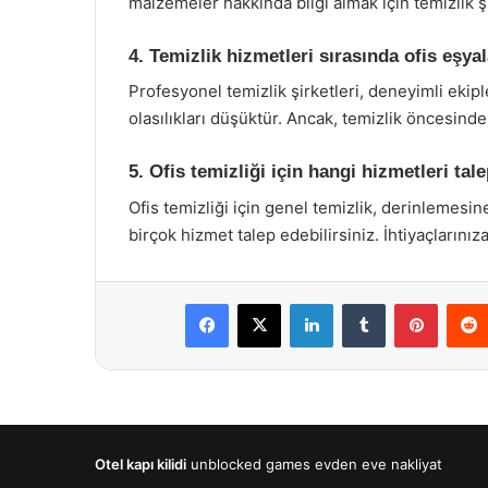
malzemeler hakkında bilgi almak için temizlik şir
4. Temizlik hizmetleri sırasında ofis eşyal
Profesyonel temizlik şirketleri, deneyimli ekiple
olasılıkları düşüktür. Ancak, temizlik öncesind
5. Ofis temizliği için hangi hizmetleri tal
Ofis temizliği için genel temizlik, derinlemesine
birçok hizmet talep edebilirsiniz. İhtiyaçlarını
Facebook
X
LinkedIn
Tumblr
Pintere
Otel kapı kilidi
unblocked games
evden eve nakliyat