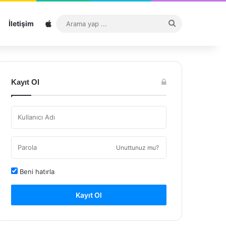
Sitemap
Arama
İletişim
yap
...
Kayıt Ol
Unuttunuz mu?
Beni hatırla
Kayıt Ol