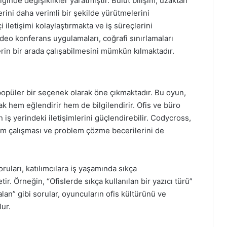
ğinde değişiklikler yaratmıştır. Bulut bilişim, uzaktan
şlerini daha verimli bir şekilde yürütmelerini
i iletişimi kolaylaştırmakta ve iş süreçlerini
video konferans uygulamaları, coğrafi sınırlamaları
lerin bir arada çalışabilmesini mümkün kılmaktadır.
opüler bir seçenek olarak öne çıkmaktadır. Bu oyun,
rak hem eğlendirir hem de bilgilendirir. Ofis ve büro
n iş yerindeki iletişimlerini güçlendirebilir. Codycross,
kım çalışması ve problem çözme becerilerini de
uları, katılımcılara iş yaşamında sıkça
tir. Örneğin, “Ofislerde sıkça kullanılan bir yazıcı türü”
lan” gibi sorular, oyuncuların ofis kültürünü ve
lur.