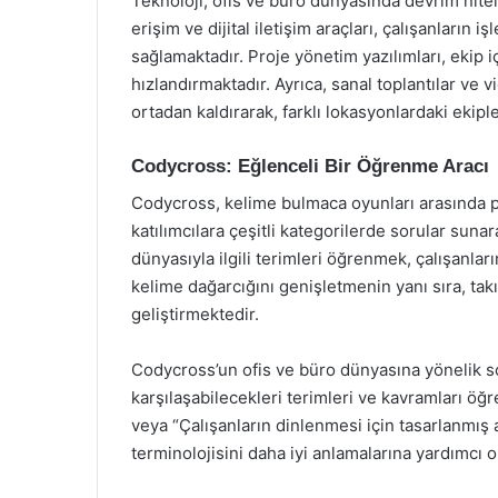
Teknoloji, ofis ve büro dünyasında devrim niteli
erişim ve dijital iletişim araçları, çalışanların i
sağlamaktadır. Proje yönetim yazılımları, ekip iç
hızlandırmaktadır. Ayrıca, sanal toplantılar ve 
ortadan kaldırarak, farklı lokasyonlardaki ekip
Codycross: Eğlenceli Bir Öğrenme Aracı
Codycross, kelime bulmaca oyunları arasında p
katılımcılara çeşitli kategorilerde sorular suna
dünyasıyla ilgili terimleri öğrenmek, çalışanları
kelime dağarcığını genişletmenin yanı sıra, ta
geliştirmektedir.
Codycross’un ofis ve büro dünyasına yönelik sor
karşılaşabilecekleri terimleri ve kavramları öğre
veya “Çalışanların dinlenmesi için tasarlanmış a
terminolojisini daha iyi anlamalarına yardımcı o