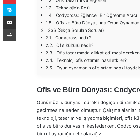
Ofis Tasarımı ve Ergonomi
Skype
Teknolojinin Rolü
Codycross: Eğlenceli Bir Öğrenme Aracı
E-Posta ile paylaş
Ofis ve Büro Dünyasında Oyun Oynamanın
Yazdır
SSS (Sıkça Sorulan Sorular)
Codycross nedir?
Ofis kültürü nedir?
Ofis tasarımında dikkat edilmesi gereken 
Teknoloji ofis ortamını nasıl etkiler?
Oyun oynamanın ofis ortamındaki faydalar
Ofis ve Büro Dünyası: Codycr
Günümüz iş dünyası, sürekli değişen dinamikleri
geçirmesine neden olmuştur. Çalışma alanları a
teknoloji, tasarım ve iş yapma biçimleri, ofis 
ofis ve büro dünyasını keşfederken, Codycross
bir rol oynadığını ele alacağız.