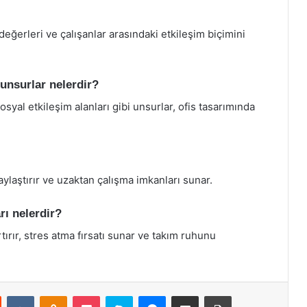
değerleri ve çalışanlar arasındaki etkileşim biçimini
unsurlar nelerdir?
osyal etkileşim alanları gibi unsurlar, ofis tasarımında
olaylaştırır ve uzaktan çalışma imkanları sunar.
ı nelerdir?
tırır, stres atma fırsatı sunar ve takım ruhunu
st
Reddit
VKontakte
Odnoklassniki
Pocket
Skype
Messenger
E-Posta ile paylaş
Yazdır