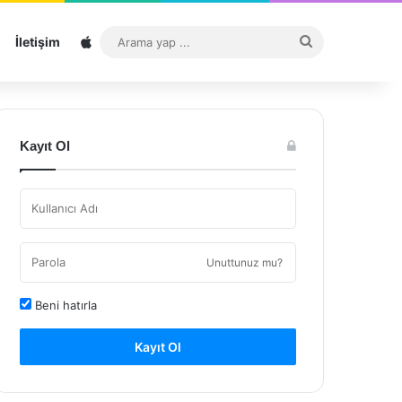
Sitemap
Arama
İletişim
yap
...
Kayıt Ol
Unuttunuz mu?
Beni hatırla
Kayıt Ol