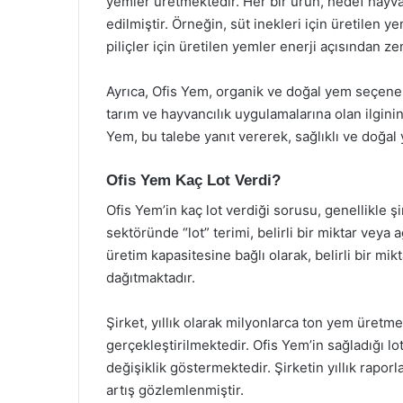
yemler üretmektedir. Her bir ürün, hedef hayv
edilmiştir. Örneğin, süt inekleri için üretilen ye
piliçler için üretilen yemler enerji açısından z
Ayrıca, Ofis Yem, organik ve doğal yem seçenekl
tarım ve hayvancılık uygulamalarına olan ilginin 
Yem, bu talebe yanıt vererek, sağlıklı ve doğa
Ofis Yem Kaç Lot Verdi?
Ofis Yem’in kaç lot verdiği sorusu, genellikle şi
sektöründe “lot” terimi, belirli bir miktar veya 
üretim kapasitesine bağlı olarak, belirli bir mi
dağıtmaktadır.
Şirket, yıllık olarak milyonlarca ton yem üretm
gerçekleştirilmektedir. Ofis Yem’in sağladığı lo
değişiklik göstermektedir. Şirketin yıllık rapor
artış gözlemlenmiştir.