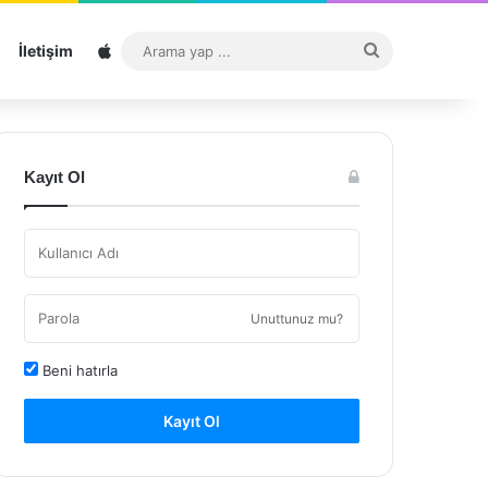
Sitemap
Arama
İletişim
yap
...
Kayıt Ol
Unuttunuz mu?
Beni hatırla
Kayıt Ol