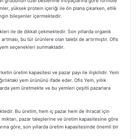
an grubunun özel beslenme ihtiyaçlarına göre formüle
mler, yüksek protein içeriği ile ön plana çıkarken, etlik
engin bileşenler içermektedir.
eri ile de dikkat çekmektedir. Son yıllarda organik
artması, bu tür ürünlere olan talebi de artırmıştır. Ofis
l yem seçenekleri sunmaktadır.
rketin üretim kapasitesi ve pazar payı ile ilişkilidir. Yem
ağırlıktaki yem ürününü ifade eder. Ofis Yem, yıllık
ktarda yem üretmekte ve bu yemleri çeşitli pazarlara
ektedir. Bu üretim, hem iç pazar hem de ihracat için
t miktarı, pazar taleplerine ve üretim kapasitesine göre
larına göre, son yıllarda üretim kapasitesinde önemli bir