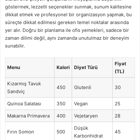
göstermek, lezzetli seçenekler sunmak, sunum kalitesine
dikkat etmek ve profesyonel bir organizasyon yapmak, bu
süreçte dikkat edilmesi gereken temel noktalar arasında
yer alır. Doğru bir planlama ile ofis yemekleri, sadece bir
zaman dilimi değil, aynı zamanda unutulmaz bir deneyim
sunabilir.
Fiyat
Menu
Kalori
Diyet Türü
(TL)
Kızarmış Tavuk
450
Glutenli
30
Sandviç
Quinoa Salatası
350
Vegan
25
Makarna Primavera
400
Vejetaryen
28
Düşük
Fırın Somon
500
45
Karbonhidrat