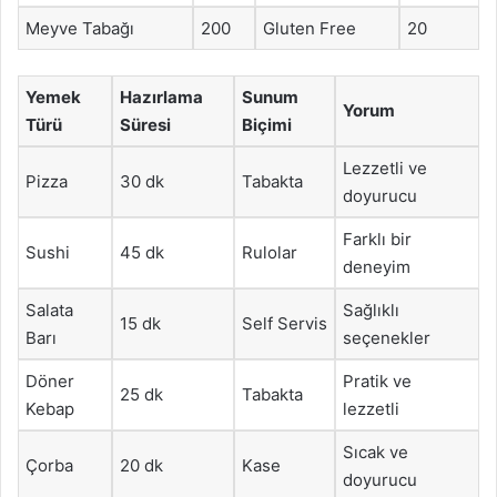
Meyve Tabağı
200
Gluten Free
20
Yemek
Hazırlama
Sunum
Yorum
Türü
Süresi
Biçimi
Lezzetli ve
Pizza
30 dk
Tabakta
doyurucu
Farklı bir
Sushi
45 dk
Rulolar
deneyim
Salata
Sağlıklı
15 dk
Self Servis
Barı
seçenekler
Döner
Pratik ve
25 dk
Tabakta
Kebap
lezzetli
Sıcak ve
Çorba
20 dk
Kase
doyurucu