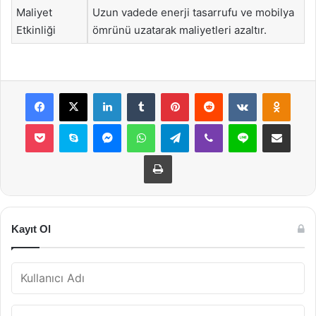
Maliyet
Uzun vadede enerji tasarrufu ve mobilya
Etkinliği
ömrünü uzatarak maliyetleri azaltır.
Facebook
X
LinkedIn
Tumblr
Pinterest
Reddit
VKontakte
Odnok
Pocket
Skype
Messenger
WhatsApp
Telegram
Viber
Line
E-Posta ile payla
Yazdır
Kayıt Ol