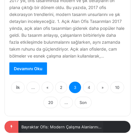
2017 yılı, ofis tasarımında modern ve şık detayların ön
plana çıktığı bir dönem oldu. Bu yazıda, 2017 ofis
dekorasyon trendlerini, modern tasarım unsurlarını ve şık
detayları inceleyeceğiz. 1. Açık Alan Ofis Tasarımları 2017
yılında, açık alan ofis tasarımları giderek daha popüler hale
geldi. Bu tasarım anlayışı, çalışanların birbirleriyle daha
fazla etkileşimde bulunmalarını sağlarken, aynı zamanda
takım ruhunu da güçlendiriyor. Açık alan ofislerde, cam
bölmeler ve esnek çalışma alanları kullanılarak,…
Devamını Oku
İlk
...
«
2
3
4
»
10
20
...
Son
Diyarbakır Ofis Yapı Kredi: Modern Çalışma Alanları