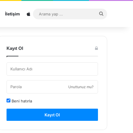
Sitemap
Arama
İletişim
yap
...
Kayıt Ol
Unuttunuz mu?
Beni hatırla
Kayıt Ol