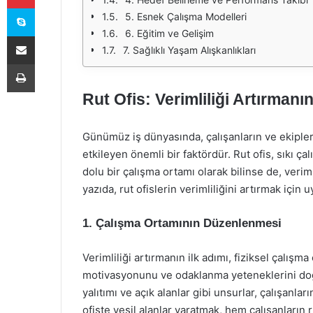
Skype
5. Esnek Çalışma Modelleri
6. Eğitim ve Gelişim
E-Posta ile paylaş
7. Sağlıklı Yaşam Alışkanlıkları
Yazdır
Rut Ofis: Verimliliği Artırmanın
Günümüz iş dünyasında, çalışanların ve ekipler
etkileyen önemli bir faktördür. Rut ofis, sıkı ça
dolu bir çalışma ortamı olarak bilinse de, veri
yazıda, rut ofislerin verimliliğini artırmak için 
1. Çalışma Ortamının Düzenlenmesi
Verimliliği artırmanın ilk adımı, fiziksel çalış
motivasyonunu ve odaklanma yeteneklerini doğr
yalıtımı ve açık alanlar gibi unsurlar, çalışanları
ofiste yeşil alanlar yaratmak, hem çalışanların ru