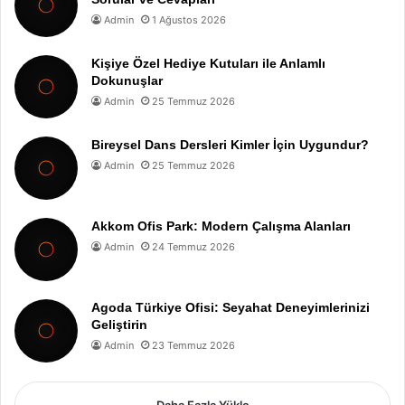
Admin
1 Ağustos 2026
Kişiye Özel Hediye Kutuları ile Anlamlı
Dokunuşlar
Admin
25 Temmuz 2026
Bireysel Dans Dersleri Kimler İçin Uygundur?
Admin
25 Temmuz 2026
Akkom Ofis Park: Modern Çalışma Alanları
Admin
24 Temmuz 2026
Agoda Türkiye Ofisi: Seyahat Deneyimlerinizi
Geliştirin
Admin
23 Temmuz 2026
Daha Fazla Yükle