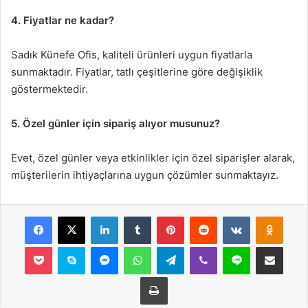
4. Fiyatlar ne kadar?
Sadık Künefe Ofis, kaliteli ürünleri uygun fiyatlarla
sunmaktadır. Fiyatlar, tatlı çeşitlerine göre değişiklik
göstermektedir.
5. Özel günler için sipariş alıyor musunuz?
Evet, özel günler veya etkinlikler için özel siparişler alarak,
müşterilerin ihtiyaçlarına uygun çözümler sunmaktayız.
Facebook
X
LinkedIn
Tumblr
Pinterest
Reddit
VKontakte
Odnok
Pocket
Skype
Messenger
WhatsApp
Telegram
Viber
Line
E-Posta ile payla
Yazdır