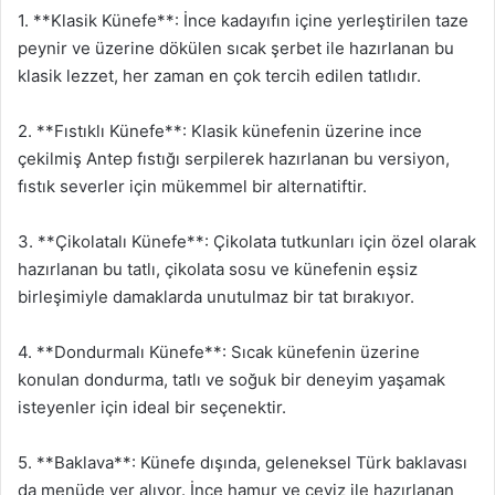
1. **Klasik Künefe**: İnce kadayıfın içine yerleştirilen taze
peynir ve üzerine dökülen sıcak şerbet ile hazırlanan bu
klasik lezzet, her zaman en çok tercih edilen tatlıdır.
2. **Fıstıklı Künefe**: Klasik künefenin üzerine ince
çekilmiş Antep fıstığı serpilerek hazırlanan bu versiyon,
fıstık severler için mükemmel bir alternatiftir.
3. **Çikolatalı Künefe**: Çikolata tutkunları için özel olarak
hazırlanan bu tatlı, çikolata sosu ve künefenin eşsiz
birleşimiyle damaklarda unutulmaz bir tat bırakıyor.
4. **Dondurmalı Künefe**: Sıcak künefenin üzerine
konulan dondurma, tatlı ve soğuk bir deneyim yaşamak
isteyenler için ideal bir seçenektir.
5. **Baklava**: Künefe dışında, geleneksel Türk baklavası
da menüde yer alıyor. İnce hamur ve ceviz ile hazırlanan