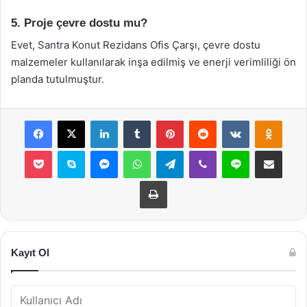
5. Proje çevre dostu mu?
Evet, Santra Konut Rezidans Ofis Çarşı, çevre dostu
malzemeler kullanılarak inşa edilmiş ve enerji verimliliği ön
planda tutulmuştur.
Facebook
X
LinkedIn
Tumblr
Pinterest
Reddit
VKontakte
Odnok
Pocket
Skype
Messenger
WhatsApp
Telegram
Viber
Line
E-Posta ile payla
Yazdır
Kayıt Ol