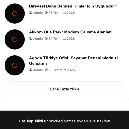
Bireysel Dans Dersleri Kimler İçin Uygundur?
Admin
25 Temmuz 2026
Akkom Ofis Park: Modern Çalışma Alanları
Admin
24 Temmuz 2026
Agoda Türkiye Ofisi: Seyahat Deneyimlerinizi
Geliştirin
Admin
23 Temmuz 2026
Daha Fazla Yükle
Otel kapı kilidi
unblocked games
evden eve nakliyat