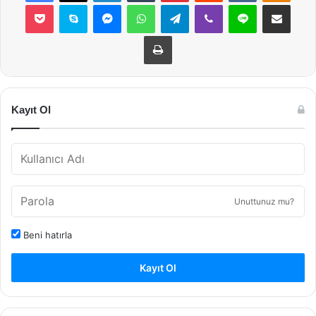
Pocket
Skype
Messenger
WhatsApp
Telegram
Viber
Line
E-Posta ile payla
Yazdır
Kayıt Ol
Unuttunuz mu?
Beni hatırla
Kayıt Ol