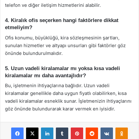
telefon ve diğer iletişim hizmetlerini alabilir.
4. Kiralık ofis seçerken hangi faktörlere dikkat
etmeliyim?
Ofis konumu, büyüklüğü, kira sözleşmesinin şartları,
sunulan hizmetler ve altyapı unsurları gibi faktörler göz
önünde bulundurulmalıdır.
5. Uzun vadeli kiralamalar mı yoksa kısa vadeli
kiralamalar mı daha avantajlıdır?
Bu, işletmenin ihtiyaçlarına bağlıdır. Uzun vadeli
kiralamalar genellikle daha uygun fiyatlı olabilirken, kısa
vadeli kiralamalar esneklik sunar. İşletmenizin ihtiyaçlarını
göz önünde bulundurarak karar vermek en iyisidir.
Facebook
X
LinkedIn
Tumblr
Pinterest
Reddit
VKontakte
Odnok