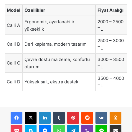
Model
Özellikler
Fiyat Aralığı
Ergonomik, ayarlanabilir
2000 – 2500
Calli A
yükseklik
TL
2500 – 3000
Calli B
Deri kaplama, modern tasarım
TL
Çevre dostu malzeme, konforlu
3000 – 3500
Calli C
oturum
TL
3500 – 4000
Calli D
Yüksek sırt, ekstra destek
TL
Facebook
X
LinkedIn
Tumblr
Pinterest
Reddit
VKontakte
Odnok
Pocket
Skype
Messenger
WhatsApp
Telegram
Viber
Line
E-Posta ile payla