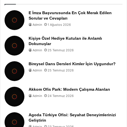
E İmza Başvurusunda En Çok Merak Edilen
Sorular ve Cevapları
Admin
1 Ağustos 2026
Kişiye Özel Hediye Kutuları ile Anlamlı
Dokunuşlar
Admin
25 Temmuz 2026
Bireysel Dans Dersleri Kimler İçin Uygundur?
Admin
25 Temmuz 2026
Akkom Ofis Park: Modern Çalışma Alanları
Admin
24 Temmuz 2026
Agoda Türkiye Ofisi: Seyahat Deneyimlerinizi
Geliştirin
Admin
23 Temmuz 2026