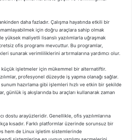
kinden daha fazladır. Çalışma hayatında etkili bir
tamamlayabilmek için doğru araçlara sahip olmak
le yüksek maliyetli lisanslı yazılımlarla uğraşmak
retsiz ofis programı mevcuttur. Bu programlar,
kleri sunarak verimliliklerini artırmalarına yardımcı olur.
küçük işletmeler için mükemmel bir alternatiftir.
yazılımlar, profesyonel düzeyde iş yapma olanağı sağlar.
unum hazırlama gibi işlemleri hızlı ve etkin bir şekilde
lar, günlük iş akışlarında bu araçları kullanarak zaman
cı dostu arayüzleridir. Genellikle, ofis yazılımlarına
kça kısadır. Farklı platformlar üzerinde sorunsuz bir
s hem de Linux işletim sistemlerinde
n kendi sistemlerine en uygun yazılımı seçmelerini