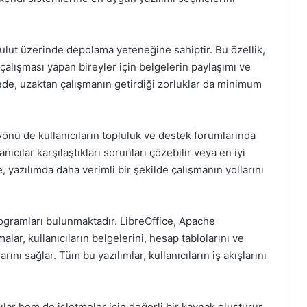
bulut üzerinde depolama yeteneğine sahiptir. Bu özellik,
çalışması yapan bireyler için belgelerin paylaşımı ve
ede, uzaktan çalışmanın getirdiği zorluklar da minimum
yönü de kullanıcıların topluluk ve destek forumlarında
anıcılar karşılaştıkları sorunları çözebilir veya en iyi
e, yazılımda daha verimli bir şekilde çalışmanın yollarını
 programları bulunmaktadır. LibreOffice, Apache
ar, kullanıcıların belgelerini, hesap tablolarını ve
ını sağlar. Tüm bu yazılımlar, kullanıcıların iş akışlarını
ılar hem de işletmeler için değerli bir kaynak oluşturur.