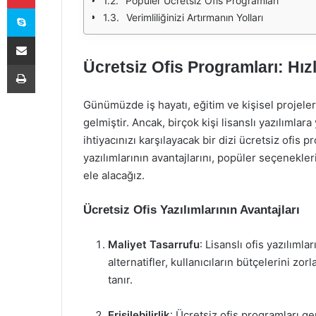
Popüler Ücretsiz Ofis Programları
Skype
Verimliliğinizi Artırmanın Yolları
E-Posta ile paylaş
Ücretsiz Ofis Programları: Hızla
Yazdır
Günümüzde iş hayatı, eğitim ve kişisel projeler
gelmiştir. Ancak, birçok kişi lisanslı yazılımla
ihtiyacınızı karşılayacak bir dizi ücretsiz ofis
yazılımlarının avantajlarını, popüler seçenekleri 
ele alacağız.
Ücretsiz Ofis Yazılımlarının Avantajları
Maliyet Tasarrufu
: Lisanslı ofis yazılımla
alternatifler, kullanıcıların bütçelerini z
tanır.
Erişilebilirlik
: Ücretsiz ofis programları ge