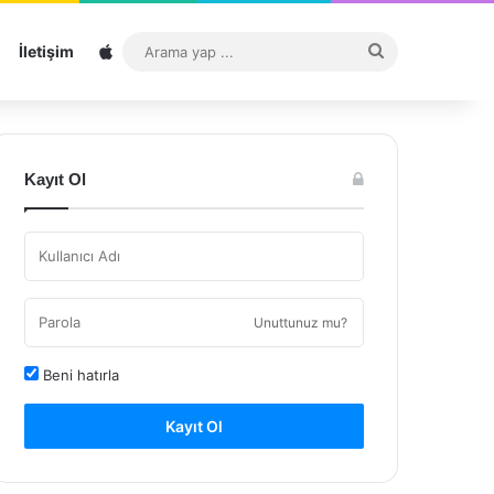
Sitemap
Arama
İletişim
yap
...
Kayıt Ol
Unuttunuz mu?
Beni hatırla
Kayıt Ol